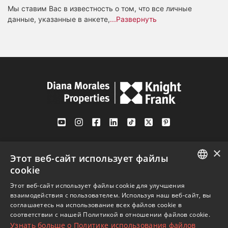
Мы ставим Вас в известность о том, что все личные
данные, указанные в анкете,
...Развернуть
Av. Canovas del Castillo 4
×
1st Floor, Office 3
Этот веб-сайт использует файлы
29601 Marbella
cookie
Посмотреть на карте
ENGLISH
Этот веб-сайт использует файлы cookie для улучшения
взаимодействия с пользователем. Используя наш веб-сайт, вы
SPANISH
соглашаетесь на использование всех файлов cookie в
Телефон:
+34 952 765 138
соответствии с нашей Политикой в ​​отношении файлов cookie.
FRENCH
Узнать больше о Политике использования файлов
Моб:
+34 601 636 766