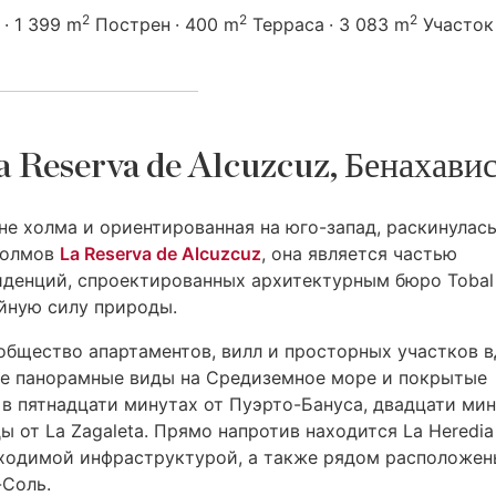
2
2
2
1 399 m
Пострен
400 m
Терраса
3 083 m
Участок
a Reserva de Alcuzcuz, Бенахави
оне холма и ориентированная на юго-запад, раскинулась
 холмов
La Reserva de Alcuzcuz
, она является частью
иденций, спроектированных архитектурным бюро Tobal
ойную силу природы.
ообщество апартаментов, вилл и просторных участков 
е панорамные виды на Средиземное море и покрытые
в пятнадцати минутах от Пуэрто-Бануса, двадцати ми
ы от La Zagaleta. Прямо напротив находится La Heredi
бходимой инфраструктурой, а также рядом расположен
-Соль.