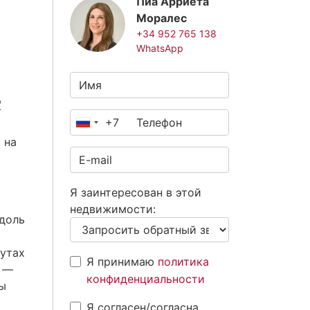
Пиа Арриета
Моралес
+34 952 765 138
WhatsApp
с
+7
Россия
 на
+7
Я заинтересован в этой
недвижимости:
вдоль
нутах
Я принимаю
политика
a —
конфиденциальности
ы
Я согласен/согласна