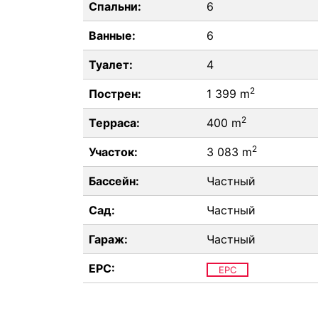
Спальни:
6
Ванные:
6
Туалет:
4
2
Пострен:
1 399 m
2
Терраса:
400 m
2
Участок:
3 083 m
Бассейн:
Частный
Сад:
Частный
Гараж:
Частный
EPC:
EPC