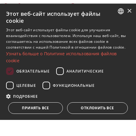
Все объекты на продажу
Бенахавис
×
La Reserva de Alcuzcuz
Виллы
DM5418
Этот веб-сайт использует файлы
cookie
Объекты в La Reserva de Alcuzcuz
ENGLISH
Этот веб-сайт использует файлы cookie для улучшения
Объекты в Бенахавис
взаимодействия с пользователем. Используя наш веб-сайт, вы
SPANISH
Виллы в La Reserva de Alcuzcuz
соглашаетесь на использование всех файлов cookie в
соответствии с нашей Политикой в ​​отношении файлов cookie.
FRENCH
Узнать больше о Политике использования файлов
GERMAN
cookie
RUSSIAN
ОБЯЗАТЕЛЬНЫЕ
АНАЛИТИЧЕСКИЕ
Подпишитесь на нашу рассылку
ЦЕЛЕВЫЕ
ФУНКЦИОНАЛЬНЫЕ
Получайте обновления о недвижимости, новостях
и образе жизни в Марбелье
ПОДРОБНЕЕ
ПРИНЯТЬ ВСЕ
ОТКЛОНИТЬ ВСЕ
Подписаться
Я принимаю
политика конфиденциальности
Мы ставим Вас в известность о том, что все личные