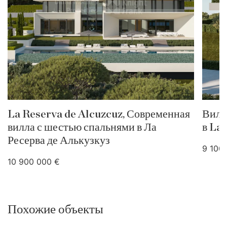
La Reserva de Alcuzcuz, Современная
Вилл
вилла с шестью спальнями в Ла
в La
Ресерва де Алькузкуз
9 100
10 900 000 €
Похожие объекты