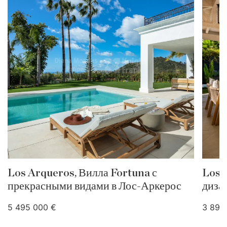
Los Arqueros, Вилла Fortuna с
Los 
прекрасными видами в Лос-Аркерос
диза
5 495 000 €
3 895