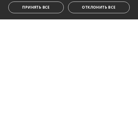
ПРИНЯТЬ ВСЕ
ОТКЛОНИТЬ ВСЕ
Подписаться
Я принимаю
политика конфиденциальности
Мы ставим Вас в известность о том, что все личные
данные, указанные в анкете,
...Развернуть
Av. Canovas del Castillo 4
1st Floor, Office 3
29601 Marbella
Посмотреть на карте