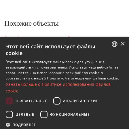
Похожие объекты
Все объекты на продажу
Бенахавис
×
Los Arqueros
Виллы
DM5286
Этот веб-сайт использует файлы
cookie
Объекты в Los Arqueros
ENGLISH
Этот веб-сайт использует файлы cookie для улучшения
Объекты в Бенахавис
взаимодействия с пользователем. Используя наш веб-сайт, вы
SPANISH
Виллы в Los Arqueros
соглашаетесь на использование всех файлов cookie в
соответствии с нашей Политикой в ​​отношении файлов cookie.
FRENCH
Узнать больше о Политике использования файлов
GERMAN
cookie
RUSSIAN
ОБЯЗАТЕЛЬНЫЕ
АНАЛИТИЧЕСКИЕ
Подпишитесь на нашу рассылку
ЦЕЛЕВЫЕ
ФУНКЦИОНАЛЬНЫЕ
Получайте обновления о недвижимости, новостях
и образе жизни в Марбелье
ПОДРОБНЕЕ