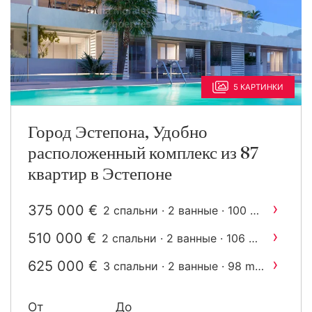
5 КАРТИНКИ
Город Эстепона, Удобно
расположенный комплекс из 87
квартир в Эстепоне
›
375 000 €
2
2 спальни · 2 ванные · 100 m
построен
›
510 000 €
2
2 спальни · 2 ванные · 106 m
построен
›
625 000 €
2
3 спальни · 2 ванные · 98 m
построен
›
730 000 €
2
4 спальни · 3 ванные · 211 m
От
До
построен