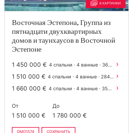
6 КАРТИНКИ
Восточная Эстепона, Группа из
пятнадцати двухквартирных
домов и таунхаусов в Восточной
Эстепоне
›
1 450 000 €
4 спальни · 4 ванные · 361
2
m
построен
›
1 510 000 €
4 спальни · 4 ванные · 284
2
m
построен
›
1 660 000 €
4 спальни · 4 ванные · 355
2
m
построен
От
До
1 510 000 €
1 780 000 €
DMD1574
СОХРАНИТЬ