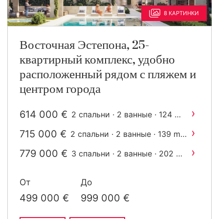
8 КАРТИНКИ
Восточная Эстепона, 25-
квартирный комплекс, удобно
расположенный рядом с пляжем и
центром города
›
614 000 €
2
2 спальни · 2 ванные · 124 m
построен
›
715 000 €
2
2 спальни · 2 ванные · 139 m
построен
›
779 000 €
2
3 спальни · 2 ванные · 202 m
построен
От
До
499 000 €
999 000 €