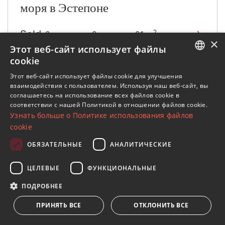
моря в Эстепоне
›
Sold
2
2 спальни · 2 ванные · 91 m
×
построен
Этот веб-сайт использует файлы
›
519 000 €
2
2 спальни · 2 ванные · 91 m
cookie
построен
›
ENGLISH
575 000 €
2
3 спальни · 2 ванные · 117 m
Этот веб-сайт использует файлы cookie для улучшения
взаимодействия с пользователем. Используя наш веб-сайт, вы
построен
SPANISH
соглашаетесь на использование всех файлов cookie в
От
До
соответствии с нашей Политикой в ​​отношении файлов cookie.
FRENCH
Узнать больше о Политике использования файлов
519 000 €
595 000 €
GERMAN
cookie
RUSSIAN
ОБЯЗАТЕЛЬНЫЕ
АНАЛИТИЧЕСКИЕ
DMD1636
СОХРАНИТЬ
ЦЕЛЕВЫЕ
ФУНКЦИОНАЛЬНЫЕ
ПОДРОБНЕЕ
ПРИНЯТЬ ВСЕ
ОТКЛОНИТЬ ВСЕ
1
›
»
2
3
4