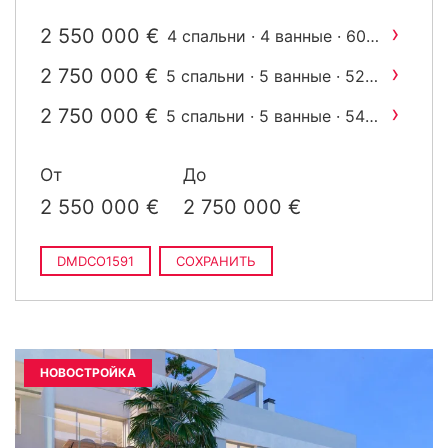
›
2 550 000 €
4 спальни · 4 ванные · 601
2
m
построен
›
2 750 000 €
5 спальни · 5 ванные · 529
2
m
построен
›
2 750 000 €
5 спальни · 5 ванные · 543
2
m
построен
От
До
2 550 000 €
2 750 000 €
DMDCO1591
СОХРАНИТЬ
НОВОСТРОЙКА