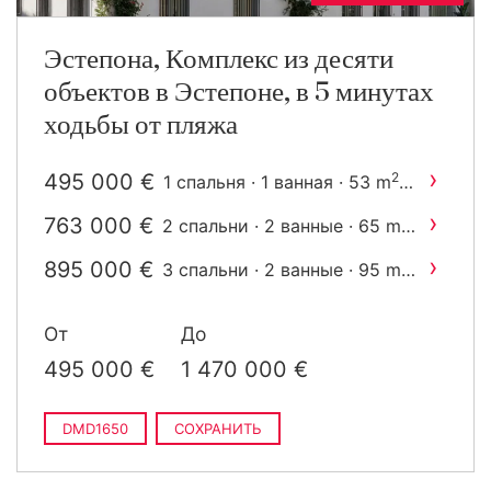
Эстепона, Комплекс из десяти
объектов в Эстепоне, в 5 минутах
ходьбы от пляжа
›
495 000 €
2
1 спальня · 1 ванная · 53 m
построен
›
763 000 €
2
2 спальни · 2 ванные · 65 m
построен
›
895 000 €
2
3 спальни · 2 ванные · 95 m
построен
›
1 470 000 €
2 спальни · 2 ванные · 75
От
До
2
m
построен
495 000 €
1 470 000 €
DMD1650
СОХРАНИТЬ