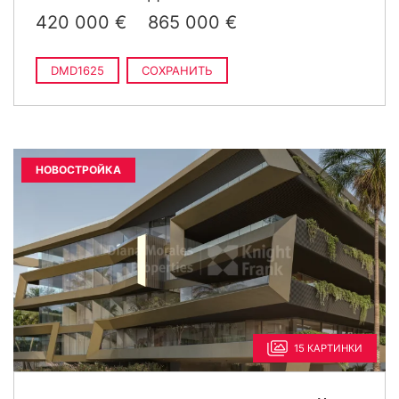
›
835 000 €
2
4 спальни · 3 ванные · 154 m
420 000 €
865 000 €
построен
DMD1625
СОХРАНИТЬ
НОВОСТРОЙКА
15 КАРТИНКИ