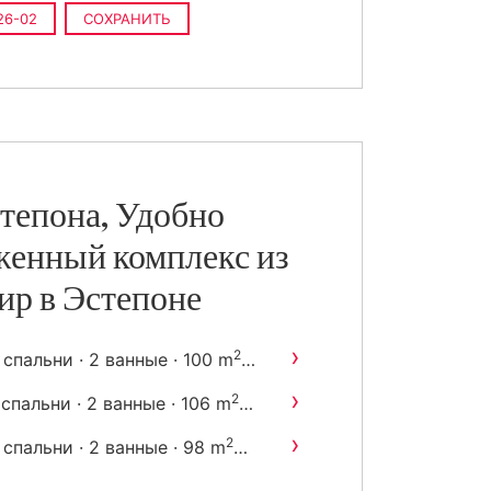
26-02
СОХРАНИТЬ
тепона, Удобно
женный комплекс из
ир в Эстепоне
›
2
 спальни · 2 ванные · 100 m
остроен
›
2
 спальни · 2 ванные · 106 m
остроен
›
2
 спальни · 2 ванные · 98 m
остроен
›
2