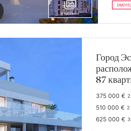
DMD15
6 Картинки
Город Эс
располо
87 кварт
375 000 €
2
п
510 000 €
2
п
625 000 €
3
п