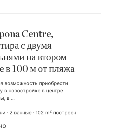
pona Centre,
тира с двумя
ьнями на втором
е в 100 м от пляжа
ая возможность приобрести
у в новостройке в центре
, в ...
2
ьни
2 ванные
102 m
построен
но