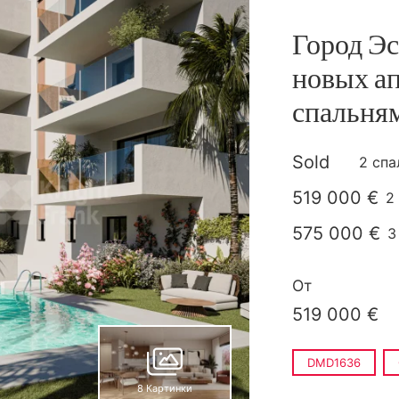
Город Эс
новых ап
спальням
Sold
2 спа
519 000 €
2
п
575 000 €
3
п
От
519 000 €
DMD1636
8 Картинки