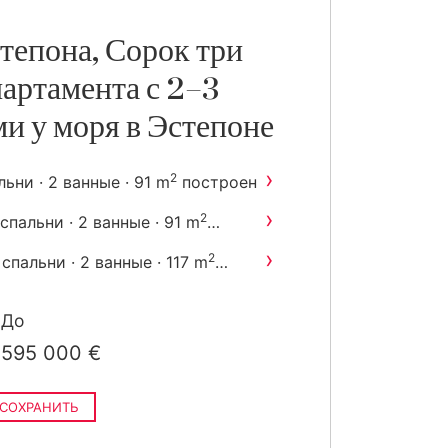
тепона, Сорок три
артамента с 2–3
и у моря в Эстепоне
›
2
льни · 2 ванные · 91 m
построен
›
2
 спальни · 2 ванные · 91 m
остроен
›
2
 спальни · 2 ванные · 117 m
остроен
До
595 000 €
СОХРАНИТЬ