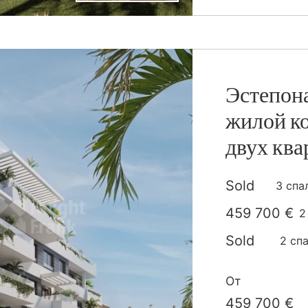
Эстепон
жилой ко
двух ква
Sold
3 спа
459 700 €
2
п
Sold
2 спа
782 700 €
3
От
п
459 700 €