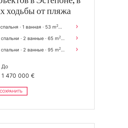
бъектов в Эстепоне, в
х ходьбы от пляжа
›
2
 спальня · 1 ванная · 53 m
остроен
›
2
 спальни · 2 ванные · 65 m
остроен
›
2
 спальни · 2 ванные · 95 m
остроен
›
2
2 спальни · 2 ванные · 75 m
До
построен
1 470 000 €
СОХРАНИТЬ