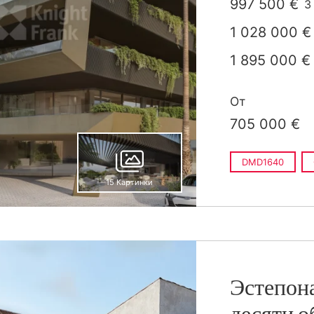
997 500 €
3
п
1 028 000 €
1 895 000 €
От
705 000 €
DMD1640
15 Картинки
Эстепона