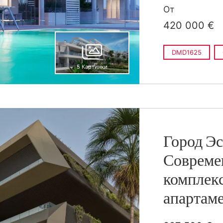
730 000 €
4
От
п
835 000 €
4
420 000 €
п
DMD1625
5 Картинки
Город Эс
Совреме
комплек
апартаме