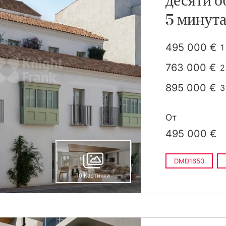
десяти о
5 минута
495 000 €
1
п
763 000 €
2
п
895 000 €
3
п
1 470 000 €
От
495 000 €
DMD1650
10 Картинки