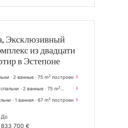
а, Эксклюзивный
мплекс из двадцати
ртир в Эстепоне
›
2
льни · 2 ванные · 75 m
построен
›
2
 спальни · 2 ванные · 75 m
остроен
›
2
льни · 1 ванная · 67 m
построен
›
2
 спальни · 2 ванные · 102 m
До
остроен
833 700 €