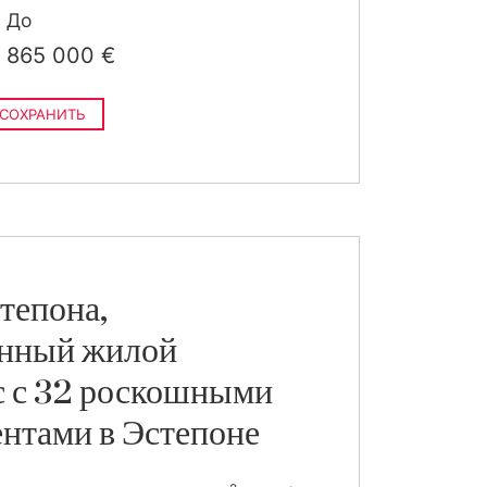
 спальни · 3 ванные · 211 m
До
остроен
›
2
 спальни · 3 ванные · 154 m
865 000 €
остроен
СОХРАНИТЬ
тепона,
нный жилой
с с 32 роскошными
нтами в Эстепоне