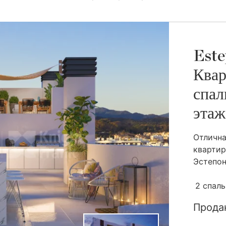
Este
Квар
спал
этаж
Отличн
квартир
Эстепоны
2 спал
Прода