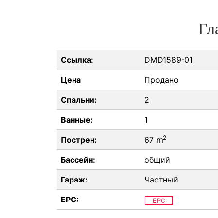
Гл
Ссылка:
DMD1589-01
Цена
Продано
Спальни:
2
Ванные:
1
2
Пострен:
67 m
Бассейн:
общий
Гараж:
Частный
EPC:
EPC