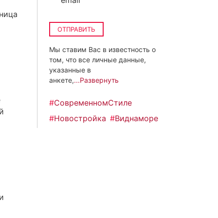
email
тница
ОТПРАВИТЬ
Мы ставим Вас в известность о
том, что все личные данные,
указанные в
анкете,
...Развернуть
е
#
СовременномСтиле
й
#
Новостройка
#
Виднаморе
и