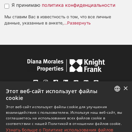
Я принимаю
политика конфиденциальности
Мы ставим Вас в известность о том, что все личные
данные, указанные в анкете,
...Развернуть
×
Этот веб-сайт использует файлы
Av. Canovas del Castillo 4
cookie
1st Floor, Office 3
ENGLISH
Этот веб-сайт использует файлы cookie для улучшения
29601 Marbella
взаимодействия с пользователем. Используя наш веб-сайт, вы
SPANISH
Посмотреть на карте
соглашаетесь на использование всех файлов cookie в
соответствии с нашей Политикой в ​​отношении файлов cookie.
FRENCH
Узнать больше о Политике использования файлов