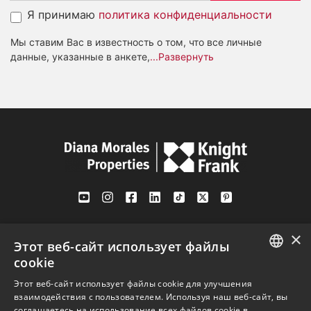
Я принимаю
политика конфиденциальности
Мы ставим Вас в известность о том, что все личные
данные, указанные в анкете,
...Развернуть
Av. Canovas del Castillo 4
×
1st Floor, Office 3
Этот веб-сайт использует файлы
29601 Marbella
cookie
Посмотреть на карте
ENGLISH
Этот веб-сайт использует файлы cookie для улучшения
взаимодействия с пользователем. Используя наш веб-сайт, вы
SPANISH
соглашаетесь на использование всех файлов cookie в