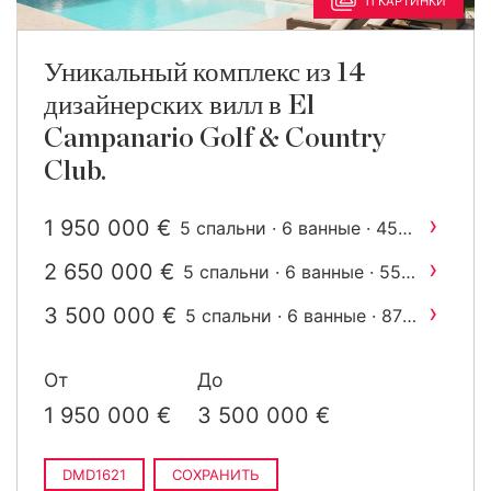
11 КАРТИНКИ
Уникальный комплекс из 14
дизайнерских вилл в El
Campanario Golf & Country
Club.
›
1 950 000 €
5 спальни · 6 ванные · 458
2
m
построен
›
2 650 000 €
5 спальни · 6 ванные · 554
2
m
построен
›
3 500 000 €
5 спальни · 6 ванные · 874
2
m
построен
От
До
1 950 000 €
3 500 000 €
DMD1621
СОХРАНИТЬ