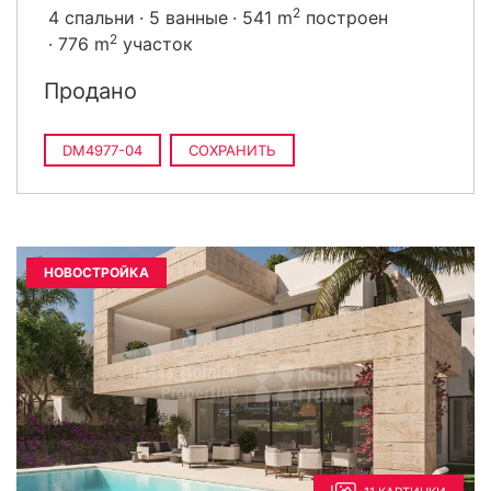
2
4 спальни
5 ванные
541 m
построен
2
776 m
участок
Продано
DM4977-04
СОХРАНИТЬ
НОВОСТРОЙКА