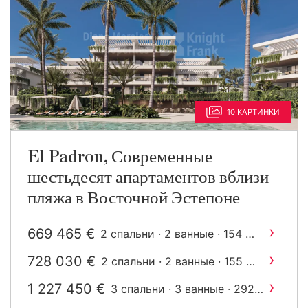
10 КАРТИНКИ
El Padron, Современные
шестьдесят апартаментов вблизи
пляжа в Восточной Эстепоне
›
669 465 €
2
2 спальни · 2 ванные · 154 m
построен
›
728 030 €
2
2 спальни · 2 ванные · 155 m
построен
›
1 227 450 €
3 спальни · 3 ванные · 292
2
m
построен