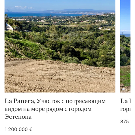
La Panera, Участок с потрясающим
La P
видом на море рядом с городом
горы
Эстепона
875 0
1 200 000 €