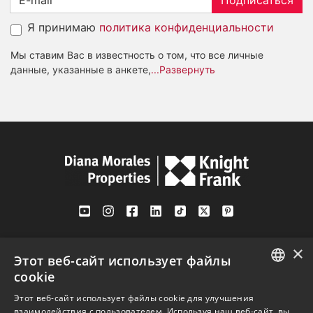
Подписаться
Я принимаю
политика конфиденциальности
Мы ставим Вас в известность о том, что все личные
данные, указанные в анкете,
...Развернуть
Av. Canovas del Castillo 4
×
1st Floor, Office 3
Этот веб-сайт использует файлы
29601 Marbella
cookie
Посмотреть на карте
ENGLISH
Этот веб-сайт использует файлы cookie для улучшения
взаимодействия с пользователем. Используя наш веб-сайт, вы