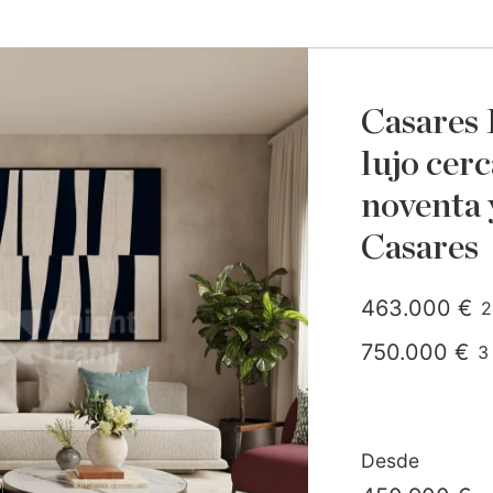
Casares 
lujo cerc
noventa 
Casares
463.000 €
2
c
750.000 €
3
c
Desde