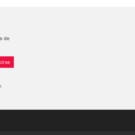
a de
birse
o
Tel:
+34 952 765 138