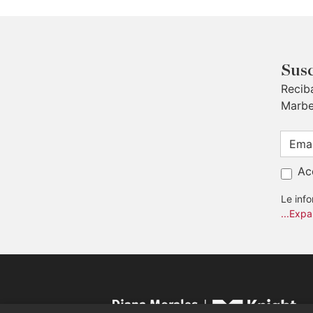
Susc
Recib
Marbe
Ac
Le inf
...Expa