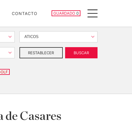
PROPIEDADES GUARDADAS
CONTACTO
GUARDADO
0
Menu
ATICOS
RESTABLECER
BUSCAR
GOLF
a de Casares