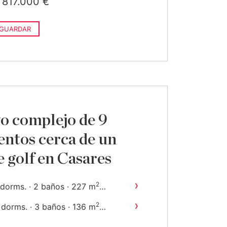
817.000 €
GUARDAR
o complejo de 9
ntos cerca de un
 golf en Casares
›
2
 dorms. · 2 baños · 227 m
onstruido
›
2
 dorms. · 3 baños · 136 m
onstruido