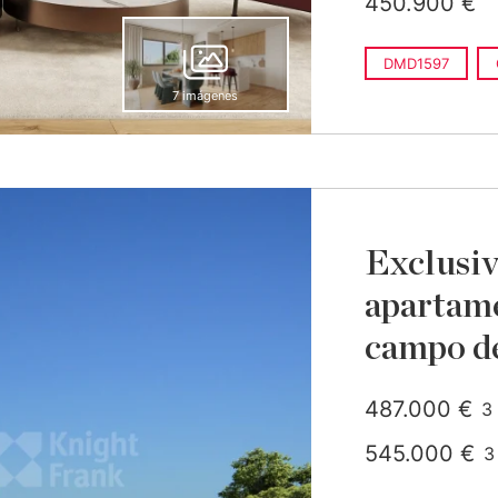
450.900 €
DMD1597
7 imágenes
Exclusiv
apartame
campo de
487.000 €
3
c
545.000 €
3
c