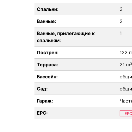
Спальни:
3
Ванные:
2
Ванные, прилегающие к
1
спальням:
Пострен:
122 
Терраса:
21 m
Бассейн:
общ
Сад:
общ
Гараж:
Част
EPC:
EPC