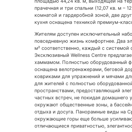
площадью 44,24 кв. м, выходящей на те
прачечная и три спальни (12,07 кв. м – 12
комнатой и гардеробной зоной, две дру
кухня оснащена техникой премиум-клас
Жителям доступен исключительный набор
повседневную жизнь комфортнее. Два эл
м² соответственно, каждый с системой
Эксклюзивный Wellness Centre предлагае
хаммамом. Полностью оборудованный фи
оснащена велотренажерами, беговой до
ковриками для упражнений и мячами дл
для жителей с полностью оборудованно
пространствами, предоставляющий элег
частных встреч, не покидая домашнего
окружают общественные зоны, а бассей
отдыха и досуга. Панорамные виды на С
окружающие горы еще больше усиливаю
отличающиеся приватностью, элегантно