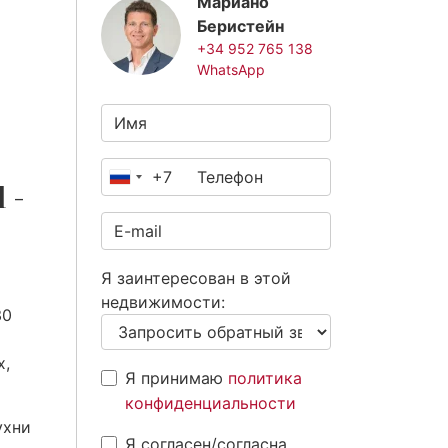
Мариано
Беристейн
+34 952 765 138
WhatsApp
+7
Россия
 -
+7
Я заинтересован в этой
недвижимости:
30
х,
Я принимаю
политика
конфиденциальности
ухни
Я согласен/согласна