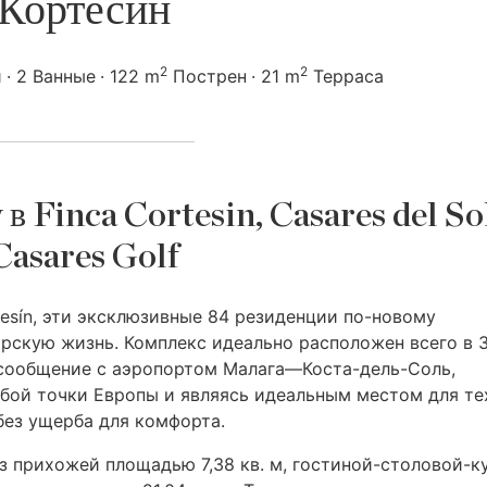
Кортесин
2
2
и
2 Ванные
122 m
Пострен
21 m
Терраса
в Finca Cortesin, Casares del Sol
Casares Golf
esín, эти эксклюзивные 84 резиденции по-новому
скую жизнь. Комплекс идеально расположен всего в 
 сообщение с аэропортом Малага—Коста-дель-Соль,
бой точки Европы и являясь идеальным местом для те
без ущерба для комфорта.
з прихожей площадью 7,38 кв. м, гостиной-столовой-к