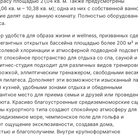
ррасу площадью 21,04 кв. м. Также предусмотрены
,06 кв. м – 10,38 кв. м); одна из них с собственной ванн
гие делят одну ванную комнату. Полностью оборудован
са.
 удобств для образа жизни и wellness, призванных сд
егантных открытых бассейна площадью более 200 м² и
 солевой хлоринации и атмосферной подводной подсве
т спокойное пространство для отдыха со спа, сауной и
тнес-студия подходит для различных видов трениров
рожкой, эллиптическим тренажером, свободными веса
я пилатеса. Дополняет эти возможности изысканный л
й кухней, удобными зонами отдыха и обеденными
антное место для приема семьи и друзей или проведе
 уюта. Красиво благоустроенные средиземноморские с
ны курортного типа создают спокойную атмосферу для
редиземное море, чемпионское поле для гольфа и
т ощущение эксклюзивности, создавая дома,
стью и благополучием. Внутри крупноформатное