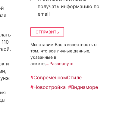
получать информацию по
ой
email
ная
ОТПРАВИТЬ
елать
 110
Мы ставим Вас в известность о
ткой.
том, что все личные данные,
указанные в
ок и
анкете,
...Развернуть
ми,
#
СовременномСтиле
аунж
#
Новостройка
#
Виднаморе
ния
ады