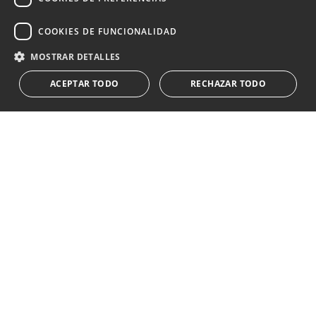
Suscribirse
COOKIES DE FUNCIONALIDAD
Acepto el
política de privacidad
MOSTRAR DETALLES
Le informamos que los datos personales obtenidos mediante
ACEPTAR TODO
RECHAZAR TODO
este formulario
...Expandir
Av. Canovas del Castillo 4
1st Floor, Office 3
29601 Marbella
Ver en mapa