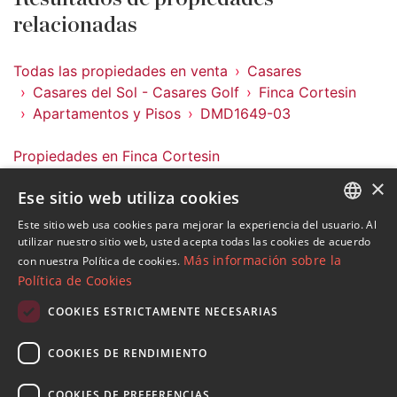
relacionadas
Todas las propiedades en venta
Casares
Casares del Sol - Casares Golf
Finca Cortesin
Apartamentos y Pisos
DMD1649-03
Propiedades en Finca Cortesin
Propiedades en Casares del Sol - Casares Golf
×
Ese sitio web utiliza cookies
Propiedades en Casares
Apartamentos y Pisos en Finca Cortesin
Este sitio web usa cookies para mejorar la experiencia del usuario. Al
ENGLISH
utilizar nuestro sitio web, usted acepta todas las cookies de acuerdo
Más información sobre la
con nuestra Política de cookies.
SPANISH
Política de Cookies
FRENCH
COOKIES ESTRICTAMENTE NECESARIAS
Suscribase a nuestro Newsletter
GERMAN
Reciba novedades sobre propiedades , actualidad y
COOKIES DE RENDIMIENTO
RUSSIAN
estilo de vida de Marbella
COOKIES DE PREFERENCIAS