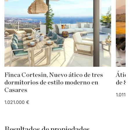
Finca Cortesin, Nuevo ático de tres
Átic
dormitorios de estilo moderno en
de 8
Casares
1.011.
1.021.000 €
Resultados de propiedades