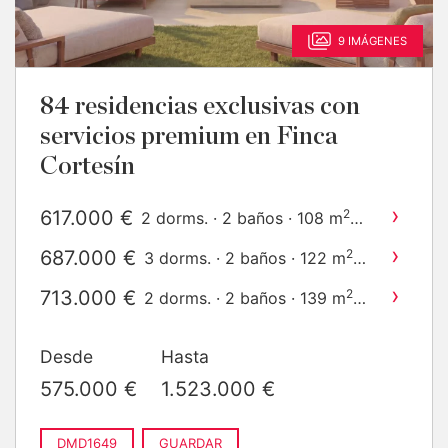
9 IMÁGENES
84 residencias exclusivas con
servicios premium en Finca
Cortesín
›
617.000 €
2
2 dorms. · 2 baños · 108 m
construido
›
687.000 €
2
3 dorms. · 2 baños · 122 m
construido
›
713.000 €
2
2 dorms. · 2 baños · 139 m
construido
›
784.000 €
2
3 dorms. · 2 baños · 143 m
Desde
Hasta
construido
›
1.011.000 €
2
2 dorms. · 2 baños · 155 m
575.000 €
1.523.000 €
construido
›
1.448.000 €
2
3 dorms. · 2 baños · 231 m
construido
DMD1649
GUARDAR