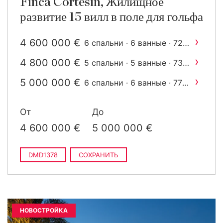
Finca Cortesin, Жилищное
развитие 15 вилл в поле для гольфа
›
4 600 000 €
6 спальни · 6 ванные · 725
2
m
построен
›
4 800 000 €
5 спальни · 5 ванные · 737
2
m
построен
›
5 000 000 €
6 спальни · 6 ванные · 778
2
m
построен
От
До
4 600 000 €
5 000 000 €
DMD1378
СОХРАНИТЬ
НОВОСТРОЙКА