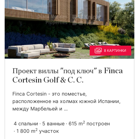
8 КАРТИНКИ
Проект виллы "под ключ" в Finca
Cortesin Golf & C. C.
Finca Cortesin - это поместье,
расположенное на холмах южной Испании,
между Марбельей и ...
2
4 спальни
5 ванные
615 m
построен
2
1 800 m
участок