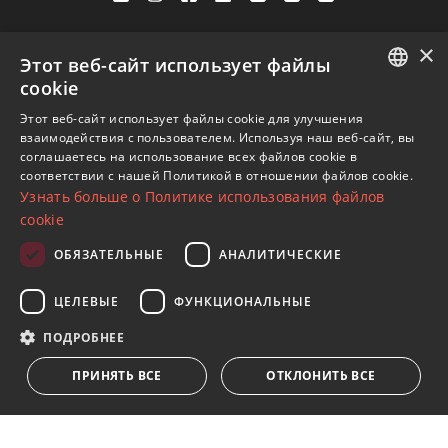
Av. Canovas del Castillo 4
×
1st Floor, Office 3
Этот веб-сайт использует файлы
29601 Marbella
cookie
Посмотреть на карте
ENGLISH
Этот веб-сайт использует файлы cookie для улучшения
взаимодействия с пользователем. Используя наш веб-сайт, вы
SPANISH
соглашаетесь на использование всех файлов cookie в
Телефон:
+34 952 765 138
соответствии с нашей Политикой в ​​отношении файлов cookie.
FRENCH
Узнать больше о Политике использования файлов
Моб:
+34 601 636 766
GERMAN
cookie
Whatsapp:
+34 952 765 138
RUSSIAN
info@dmproperties.com
ОБЯЗАТЕЛЬНЫЕ
АНАЛИТИЧЕСКИЕ
www.dmproperties.com
ЦЕЛЕВЫЕ
ФУНКЦИОНАЛЬНЫЕ
© Copyright 1989 - 2026 Diana Morales Properties Knight
ПОДРОБНЕЕ
Frank ·
Сайт применяет Правила и условия
· Дизайн сайтов
ПРИНЯТЬ ВСЕ
ОТКЛОНИТЬ ВСЕ
и СЕО
Inmoba Networks