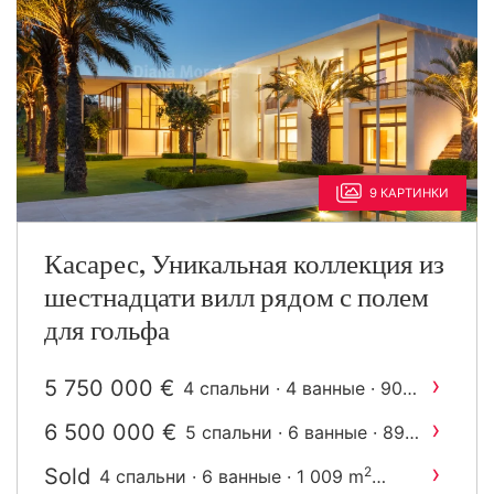
9 КАРТИНКИ
Касарес, Уникальная коллекция из
шестнадцати вилл рядом с полем
для гольфа
›
5 750 000 €
4 спальни · 4 ванные · 905
2
m
построен
›
6 500 000 €
5 спальни · 6 ванные · 898
2
m
построен
›
Sold
2
4 спальни · 6 ванные · 1 009 m