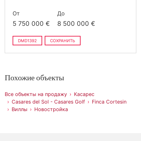
построен
›
8 700 000 €
5 спальни · 6 ванные ·
От
До
2
1 103 m
построен
›
8 700 000 €
6 спальни · 8 ванные ·
5 750 000 €
8 500 000 €
2
1 034 m
построен
DMD1392
СОХРАНИТЬ
Похожие объекты
Все объекты на продажу
Касарес
Casares del Sol - Casares Golf
Finca Cortesin
Виллы
Новостройка