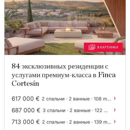
9 КАРТИНКИ
84 эксклюзивных резиденции с
услугами премиум-класса в Finca
Cortesín
›
617 000 €
2
2 спальни · 2 ванные · 108 m
построен
›
687 000 €
2
3 спальни · 2 ванные · 122 m
построен
›
713 000 €
2
2 спальни · 2 ванные · 139 m
построен