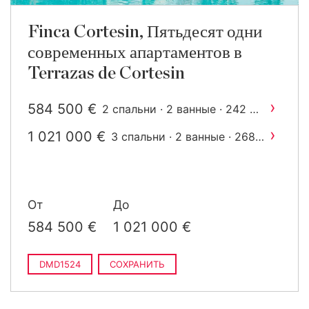
Finca Cortesin, Пятьдесят одни
современных апартаментов в
Terrazas de Cortesin
›
584 500 €
2
2 спальни · 2 ванные · 242 m
построен
›
1 021 000 €
3 спальни · 2 ванные · 268
2
m
построен
От
До
584 500 €
1 021 000 €
DMD1524
СОХРАНИТЬ