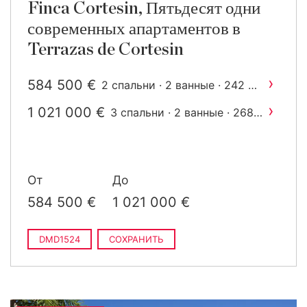
Finca Cortesin, Пятьдесят одни
современных апартаментов в
Terrazas de Cortesin
›
584 500 €
2
2 спальни · 2 ванные · 242 m
построен
›
1 021 000 €
3 спальни · 2 ванные · 268
2
m
построен
От
До
584 500 €
1 021 000 €
DMD1524
СОХРАНИТЬ