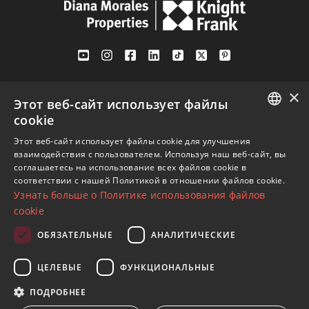
Av. Canovas del Castillo 4
×
1st Floor, Office 3
Этот веб-сайт использует файлы
29601 Marbella
cookie
Посмотреть на карте
ENGLISH
Этот веб-сайт использует файлы cookie для улучшения
взаимодействия с пользователем. Используя наш веб-сайт, вы
SPANISH
соглашаетесь на использование всех файлов cookie в
Телефон:
+34 952 765 138
соответствии с нашей Политикой в ​​отношении файлов cookie.
FRENCH
Узнать больше о Политике использования файлов
Моб:
+34 601 636 766
GERMAN
cookie
Whatsapp:
+34 952 765 138
RUSSIAN
info@dmproperties.com
ОБЯЗАТЕЛЬНЫЕ
АНАЛИТИЧЕСКИЕ
www.dmproperties.com
ЦЕЛЕВЫЕ
ФУНКЦИОНАЛЬНЫЕ
© Copyright 1989 - 2026 Diana Morales Properties Knight
ПОДРОБНЕЕ
Frank ·
Сайт применяет Правила и условия
· Дизайн сайтов