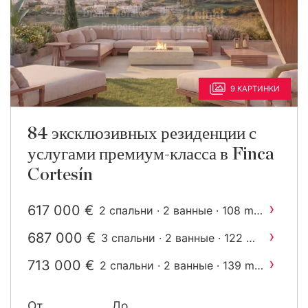
9 КАРТИНКИ
84 эксклюзивных резиденции с
услугами премиум-класса в Finca
Cortesín
›
617 000 €
2
2 спальни · 2 ванные · 108 m
построен
›
687 000 €
2
3 спальни · 2 ванные · 122 m
построен
›
713 000 €
2
2 спальни · 2 ванные · 139 m
построен
›
784 000 €
2
3 спальни · 2 ванные · 143 m
От
До