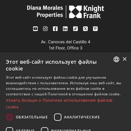
Av. Canovas del Castillo 4
1st Floor, Office 3
29601 Marbella
×
Этот веб-сайт использует файлы
Посмотреть на карте
cookie
ENGLISH
Этот веб-сайт использует файлы cookie для улучшения
Телефон:
+34 952 765 138
взаимодействия с пользователем. Используя наш веб-сайт, вы
SPANISH
Моб:
+34 601 636 766
соглашаетесь на использование всех файлов cookie в
соответствии с нашей Политикой в ​​отношении файлов cookie.
FRENCH
Whatsapp:
+34 952 765 138
Узнать больше о Политике использования файлов
info@dmproperties.com
GERMAN
cookie
www.dmproperties.com
RUSSIAN
ОБЯЗАТЕЛЬНЫЕ
АНАЛИТИЧЕСКИЕ
© Copyright 1989 - 2026 Diana Morales Properties Knight
ЦЕЛЕВЫЕ
ФУНКЦИОНАЛЬНЫЕ