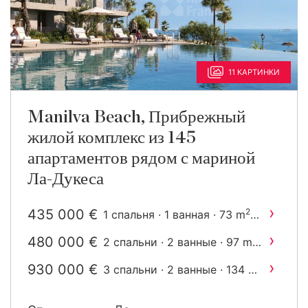
11 КАРТИНКИ
Manilva Beach, Прибрежный
жилой комплекс из 145
апартаментов рядом с мариной
Ла-Дукеса
›
435 000 €
2
1 спальня · 1 ванная · 73 m
построен
›
480 000 €
2
2 спальни · 2 ванные · 97 m
построен
›
930 000 €
2
3 спальни · 2 ванные · 134 m
построен
›
1 040 000 €
4 спальни · 3 ванные · 187