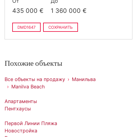
От
До
2
m
построен
435 000 €
1 360 000 €
DMD1647
СОХРАНИТЬ
Похожие объекты
Все объекты на продажу
Манильва
Manilva Beach
Апартаменты
Пентхаусы
Первой Линии Пляжа
Новостройка