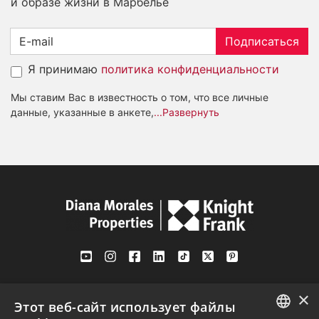
и образе жизни в Марбелье
Подписаться
Я принимаю
политика конфиденциальности
Мы ставим Вас в известность о том, что все личные
данные, указанные в анкете,
...Развернуть
Av. Canovas del Castillo 4
×
1st Floor, Office 3
Этот веб-сайт использует файлы
29601 Marbella