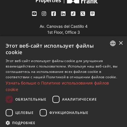
Av. Canovas del Castillo 4
1st Floor, Office 3
29601 Marbella
×
Этот веб-сайт использует файлы
Посмотреть на карте
cookie
ENGLISH
Этот веб-сайт использует файлы cookie для улучшения
Телефон:
+34 952 765 138
взаимодействия с пользователем. Используя наш веб-сайт, вы
SPANISH
Моб:
+34 601 636 766
соглашаетесь на использование всех файлов cookie в
соответствии с нашей Политикой в ​​отношении файлов cookie.
FRENCH
Whatsapp:
+34 952 765 138
Узнать больше о Политике использования файлов
info@dmproperties.com
GERMAN
cookie
www.dmproperties.com
RUSSIAN
ОБЯЗАТЕЛЬНЫЕ
АНАЛИТИЧЕСКИЕ
© Copyright 1989 - 2026 Diana Morales Properties Knight
ЦЕЛЕВЫЕ
ФУНКЦИОНАЛЬНЫЕ
Frank ·
Сайт применяет Правила и условия
· Дизайн сайтов
ПОДРОБНЕЕ
и СЕО
Inmoba Networks