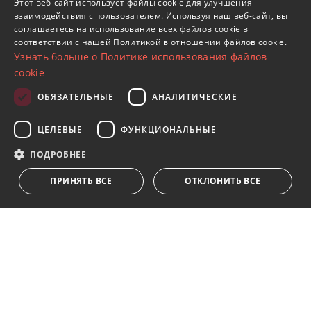
Этот веб-сайт использует файлы cookie для улучшения
Объекты в Марбелья (Все)
взаимодействия с пользователем. Используя наш веб-сайт, вы
SPANISH
Виллы в Haza del Conde
соглашаетесь на использование всех файлов cookie в
соответствии с нашей Политикой в ​​отношении файлов cookie.
FRENCH
Узнать больше о Политике использования файлов
GERMAN
cookie
RUSSIAN
ОБЯЗАТЕЛЬНЫЕ
АНАЛИТИЧЕСКИЕ
Подпишитесь на нашу рассылку
ЦЕЛЕВЫЕ
ФУНКЦИОНАЛЬНЫЕ
Получайте обновления о недвижимости, новостях
и образе жизни в Марбелье
ПОДРОБНЕЕ
ПРИНЯТЬ ВСЕ
ОТКЛОНИТЬ ВСЕ
Подписаться
Я принимаю
политика конфиденциальности
Мы ставим Вас в известность о том, что все личные
данные, указанные в анкете,
...Развернуть