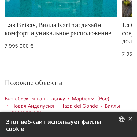
Las Brisas, Вилла Karina: дизайн,
La Ce
комфорт и уникальное расположение
совр
доли
7 995 000 €
7 950
Похожие объекты
Все объекты на продажу
Марбелья (Все)
Новая Андалусия
Haza del Conde
Виллы
DM4836-221
×
Этот веб-сайт использует файлы
Объекты в Haza del Conde
cookie
Объекты в Новая Андалусия
ENGLISH