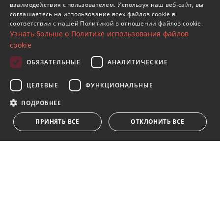
взаимодействия с пользователем. Используя наш веб-сайт, вы
SPANISH
соглашаетесь на использование всех файлов cookie в
соответствии с нашей Политикой в ​​отношении файлов cookie.
FRENCH
Узнать больше о Политике использования файлов
GERMAN
cookie
RUSSIAN
ОБЯЗАТЕЛЬНЫЕ
АНАЛИТИЧЕСКИЕ
Подпишитесь на нашу рассылку
ЦЕЛЕВЫЕ
ФУНКЦИОНАЛЬНЫЕ
Получайте обновления о недвижимости, новостях
и образе жизни в Марбелье
ПОДРОБНЕЕ
ПРИНЯТЬ ВСЕ
ОТКЛОНИТЬ ВСЕ
Подписаться
Я принимаю
политика конфиденциальности
Мы ставим Вас в известность о том, что все личные
данные, указанные в анкете,
...Развернуть