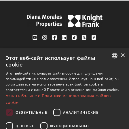
Av. Canovas del Castillo 4
×
1st Floor, Office 3
Этот веб-сайт использует файлы
29601 Marbella
cookie
Посмотреть на карте
ENGLISH
Этот веб-сайт использует файлы cookie для улучшения
взаимодействия с пользователем. Используя наш веб-сайт, вы
SPANISH
соглашаетесь на использование всех файлов cookie в
Телефон:
+34 952 765 138
соответствии с нашей Политикой в ​​отношении файлов cookie.
FRENCH
Узнать больше о Политике использования файлов
Моб:
+34 601 636 766
GERMAN
cookie
Whatsapp:
+34 952 765 138
RUSSIAN
info@dmproperties.com
ОБЯЗАТЕЛЬНЫЕ
АНАЛИТИЧЕСКИЕ
www.dmproperties.com
ЦЕЛЕВЫЕ
ФУНКЦИОНАЛЬНЫЕ