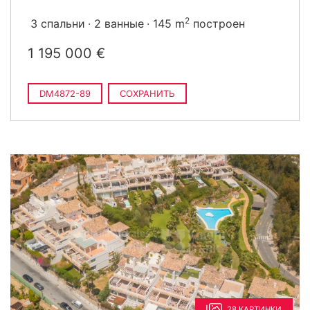
2
3 спальни
2 ванные
145 m
построен
1 195 000 €
DM4872-89
СОХРАНИТЬ
28 КАРТИНКИ