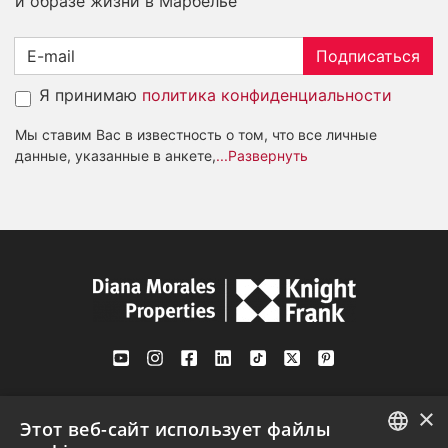
и образе жизни в Марбелье
Подписаться
Я принимаю
политика конфиденциальности
Мы ставим Вас в известность о том, что все личные
данные, указанные в анкете,
...Развернуть
Av. Canovas del Castillo 4
×
1st Floor, Office 3
Этот веб-сайт использует файлы
29601 Marbella