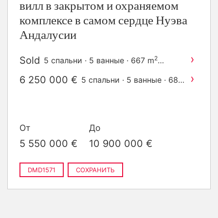
вилл в закрытом и охраняемом
комплексе в самом сердце Нуэва
Андалусии
›
Sold
2
5 спальни · 5 ванные · 667 m
построен
›
6 250 000 €
5 спальни · 5 ванные · 684
2
m
построен
От
До
5 550 000 €
10 900 000 €
DMD1571
СОХРАНИТЬ