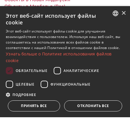
Объекты в Марбелья (Все)
×
Виллы в Новая Андалусия
Этот веб-сайт использует файлы
cookie
ENGLISH
Этот веб-сайт использует файлы cookie для улучшения
взаимодействия с пользователем. Используя наш веб-сайт, вы
SPANISH
соглашаетесь на использование всех файлов cookie в
Подпишитесь на нашу рассылку
соответствии с нашей Политикой в ​​отношении файлов cookie.
FRENCH
Узнать больше о Политике использования файлов
Получайте обновления о недвижимости, новостях
GERMAN
cookie
и образе жизни в Марбелье
RUSSIAN
ОБЯЗАТЕЛЬНЫЕ
АНАЛИТИЧЕСКИЕ
Подписаться
ЦЕЛЕВЫЕ
ФУНКЦИОНАЛЬНЫЕ
Я принимаю
политика конфиденциальности
ПОДРОБНЕЕ
Мы ставим Вас в известность о том, что все личные
ПРИНЯТЬ ВСЕ
ОТКЛОНИТЬ ВСЕ
данные, указанные в анкете,
...Развернуть