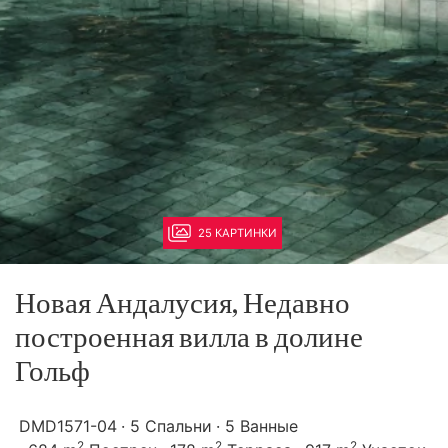
25 КАРТИНКИ
Новая Андалусия, Недавно
построенная вилла в долине
Гольф
DMD1571-04
5 Спальни
5 Ванные
2
2
2