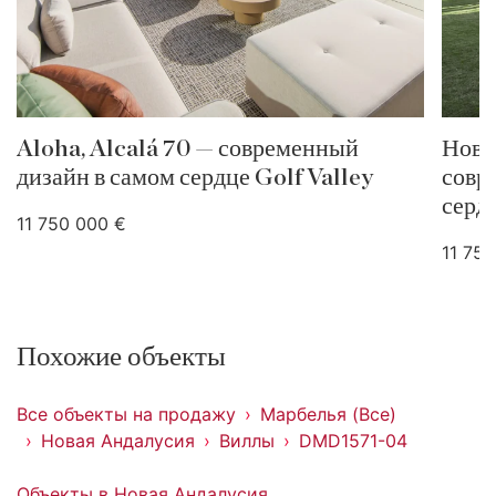
Aloha, Alcalá 70 — современный
Нова
дизайн в самом сердце Golf Valley
совр
серд
11 750 000 €
11 75
Похожие объекты
Все объекты на продажу
Марбелья (Все)
Новая Андалусия
Виллы
DMD1571-04
Объекты в Новая Андалусия