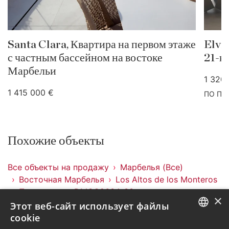
Santa Clara, Квартира на первом этаже
Elvir
с частным бассейном на востоке
21-к
Марбельи
1 320
1 415 000 €
ПО П
Похожие объекты
Все объекты на продажу
Марбелья (Все)
Восточная Марбелья
Los Altos de los Monteros
Пентхаусы
DMCO2634-33
×
Этот веб-сайт использует файлы
Объекты в Los Altos de los Monteros
cookie
Объекты в Восточная Марбелья
ENGLISH