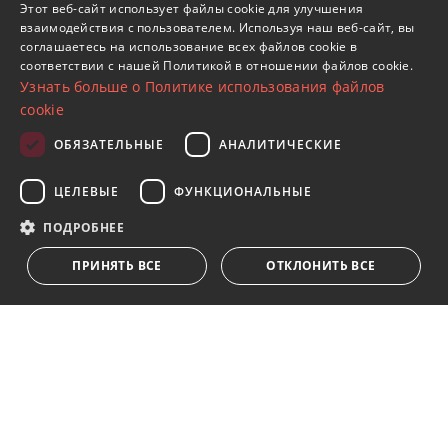
Этот веб-сайт использует файлы cookie для улучшения
Объекты в Марбелья (Все)
взаимодействия с пользователем. Используя наш веб-сайт, вы
SPANISH
Пентхаусы в Los Altos de los Monteros
соглашаетесь на использование всех файлов cookie в
соответствии с нашей Политикой в ​​отношении файлов cookie.
FRENCH
Узнать больше о Политике использования файлов
GERMAN
cookie
RUSSIAN
ОБЯЗАТЕЛЬНЫЕ
АНАЛИТИЧЕСКИЕ
Подпишитесь на нашу рассылку
ЦЕЛЕВЫЕ
ФУНКЦИОНАЛЬНЫЕ
Получайте обновления о недвижимости, новостях
и образе жизни в Марбелье
ПОДРОБНЕЕ
ПРИНЯТЬ ВСЕ
ОТКЛОНИТЬ ВСЕ
Подписаться
Я принимаю
политика конфиденциальности
Мы ставим Вас в известность о том, что все личные
данные, указанные в анкете,
...Развернуть