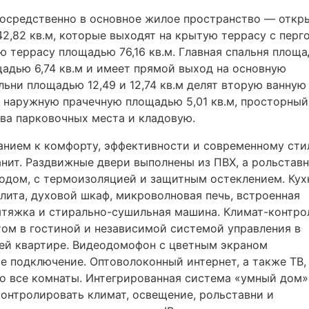
посредственно в основное жилое пространство — откр
2,82 кв.м, которые выходят на крытую террасу с перг
ю террасу площадью 76,16 кв.м. Главная спальня площ
щадью 6,74 кв.м и имеет прямой выход на основную
льни площадью 12,49 и 12,74 кв.м делят вторую ванную
 наружную прачечную площадью 5,01 кв.м, просторный
два парковочных места и кладовую.
анием к комфорту, эффективности и современному ст
анит. Раздвижные двери выполнены из
ПВХ
, а рольставн
одом, с термоизоляцией и защитным остеклением. Кух
лита, духовой шкаф, микроволновая печь, встроенная
ытяжка и стирально-сушильная машина. Климат-контро
ом в гостиной и независимой системой управления в
всей квартире. Видеодомофон с цветным экраном
ое подключение. Оптоволоконный интернет, а также ТВ,
о все комнаты. Интегрированная система «умный дом»
контролировать климат, освещение, рольставни и