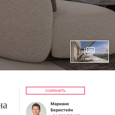
27 Картинки
СОХРАНИТЬ
на
Мариано
Беристейн