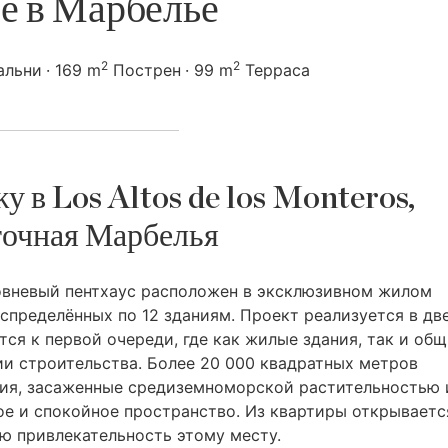
е в Марбелье
2
2
альни
169 m
Пострен
99 m
Терраса
у в Los Altos de los Monteros,
очная Марбелья
вневый пентхаус расположен в эксклюзивном жилом
спределённых по 12 зданиям. Проект реализуется в дв
ся к первой очереди, где как жилые здания, так и общ
ии строительства. Более 20 000 квадратных метров
ия, засаженные средиземноморской растительностью 
е и спокойное пространство. Из квартиры открываетс
ую привлекательность этому месту.