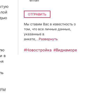
email
ытую
олой
ОТПРАВИТЬ
адью
Мы ставим Вас в известность о
том, что все личные данные,
указанные в
анкете,
...Развернуть
илю
#
Новостройка
#
Виднаморе
и в
ня
ль
 FM