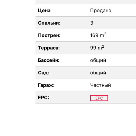
Цена
Продано
Спальни:
3
2
Пострен:
169 m
2
Терраса:
99 m
Бассейн:
общий
Сад:
общий
Гараж:
Частный
EPC:
EPC