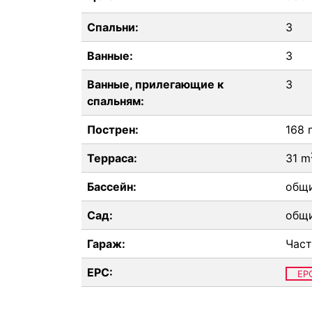
Спальни:
3
Ванные:
3
Ванные, прилегающие к
3
спальням:
Пострен:
168 
Терраса:
31 m
Бассейн:
общ
Сад:
общ
Гараж:
Час
EPC:
EP