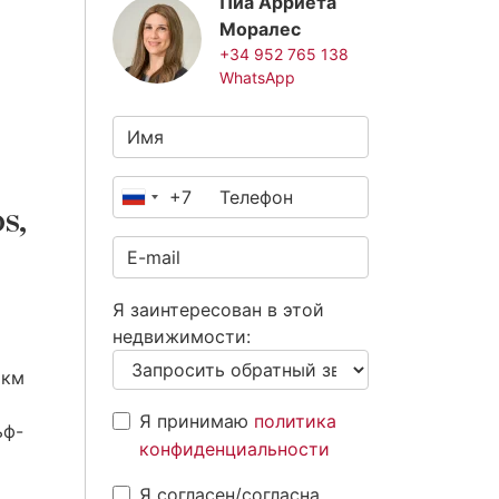
Пиа Арриета
Моралес
+34 952 765 138
WhatsApp
+7
Россия
s,
+7
Я заинтересован в этой
недвижимости:
 км
Я принимаю
политика
ьф-
конфиденциальности
Я согласен/согласна