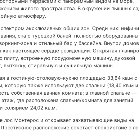
росторными террасами с панорамным видом на море,
жением жилого пространства. В окружении пышных са
койную атмосферу.
спектром эксклюзивных общих зон. Среди них: инфини
авания, спа с турецкой баней, полностью оборудованны
воркинг-зона и стильный бар у бассейна. Внутри домов
 как настоящее сердце резиденции. Открытая планиро
ю плиту, встроенную посудомоечную машину, духовой
к, вытяжку, стиральную и сушильную машины.
ая в гостиную-столовую-кухню площадью 33,84 кв.м с
, которую также используют две спальни (13,40 кв.м и
есть собственная ванная комната; в главной спальне —
 этаж, где расположена спальня/комната для занятий
и солярием 24,02 кв.м.
де лос Монтерос и открывает захватывающие виды на
Престижное расположение сочетает спокойствие с лё