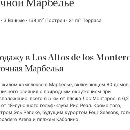
чной Марбелье
2
2
3 Ванные
168 m
Пострен
31 m
Терраса
одажу в Los Altos de los Montero
очная Марбелья
в жилом комплексе в Марбелье, включающем 80 домов,
ничного слияния с природным окружением при
положение: всего в 5 км от пляжа Лос Монтерос, в 6,2
 от 18-луночного гольф-клуба Рио Реал. Кроме того,
тром Эль Репике, будущим курортом Four Seasons, гол
ocadero Arena и пляжем Кабопино.