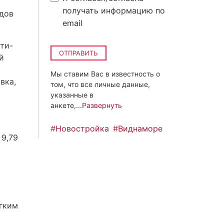
получать информацию по
дов
email
ти-
ОТПРАВИТЬ
й
Мы ставим Вас в известность о
вка,
том, что все личные данные,
указанные в
анкете,
...Развернуть
#
Новостройка
#
Виднаморе
 9,79
гким