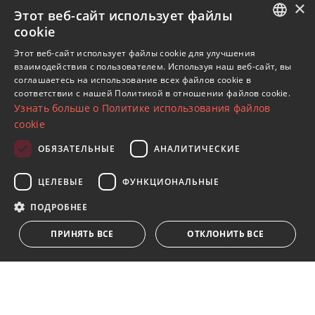
×
Этот веб-сайт использует файлы
cookie
Av. Canovas del Castillo 4
ENGLISH
1st Floor, Office 3
Этот веб-сайт использует файлы cookie для улучшения
взаимодействия с пользователем. Используя наш веб-сайт, вы
29601 Marbella
SPANISH
соглашаетесь на использование всех файлов cookie в
Посмотреть на карте
соответствии с нашей Политикой в ​​отношении файлов cookie.
FRENCH
Узнать больше о Политике использования файлов
GERMAN
cookie
Телефон:
+34 952 765 138
RUSSIAN
Моб:
+34 601 636 766
ОБЯЗАТЕЛЬНЫЕ
АНАЛИТИЧЕСКИЕ
Whatsapp:
+34 952 765 138
ЦЕЛЕВЫЕ
ФУНКЦИОНАЛЬНЫЕ
info@dmproperties.com
ПОДРОБНЕЕ
www.dmproperties.com
ПРИНЯТЬ ВСЕ
ОТКЛОНИТЬ ВСЕ
© Copyright 1989 - 2026 Diana Morales Properties Knight
Frank ·
Сайт применяет Правила и условия
· Дизайн сайтов
и СЕО
Inmoba Networks