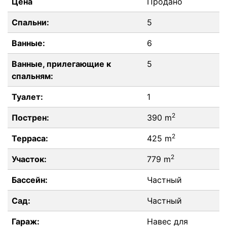
Цена
Продано
Спальни:
5
Ванные:
6
Ванные, прилегающие к
5
спальням:
Туалет:
1
2
Пострен:
390 m
2
Терраса:
425 m
2
Участок:
779 m
Бассейн:
Частный
Сад:
Частный
Гараж:
Навес для