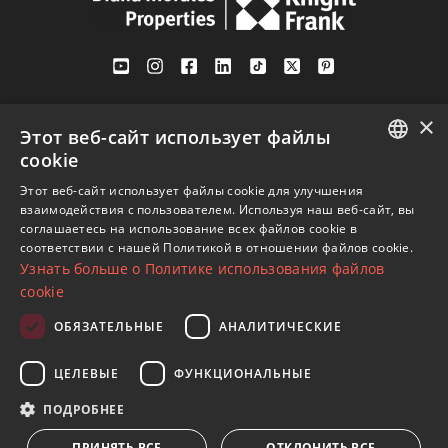
Av. Canovas del Castillo 4
×
1st Floor, Office 3
Этот веб-сайт использует файлы
29601 Marbella
cookie
Посмотреть на карте
ENGLISH
Этот веб-сайт использует файлы cookie для улучшения
взаимодействия с пользователем. Используя наш веб-сайт, вы
SPANISH
соглашаетесь на использование всех файлов cookie в
Телефон:
+34 952 765 138
соответствии с нашей Политикой в ​​отношении файлов cookie.
FRENCH
Узнать больше о Политике использования файлов
Моб:
+34 601 636 766
GERMAN
cookie
Whatsapp:
+34 952 765 138
RUSSIAN
info@dmproperties.com
ОБЯЗАТЕЛЬНЫЕ
АНАЛИТИЧЕСКИЕ
www.dmproperties.com
ЦЕЛЕВЫЕ
ФУНКЦИОНАЛЬНЫЕ
© Copyright 1989 - 2026 Diana Morales Properties Knight
ПОДРОБНЕЕ
Frank ·
Сайт применяет Правила и условия
· Дизайн сайтов
ПРИНЯТЬ ВСЕ
ОТКЛОНИТЬ ВСЕ