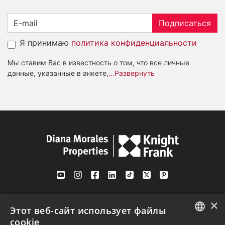
Подписаться
Я принимаю
политика конфиденциальности
Мы ставим Вас в известность о том, что все личные
данные, указанные в анкете,
...Развернуть
Av. Canovas del Castillo 4
×
1st Floor, Office 3
Этот веб-сайт использует файлы
29601 Marbella
cookie