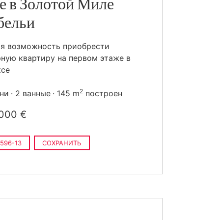
е в Золотой Миле
бельи
ая возможность приобрести
ную квартиру на первом этаже в
ксе
2
ьни
2 ванные
145 m
построен
000 €
596-13
СОХРАНИТЬ