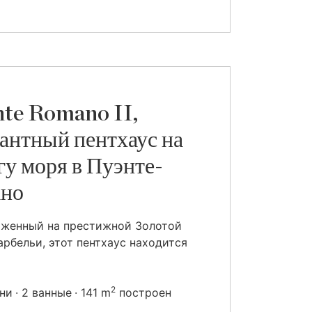
te Romano II,
антный пентхаус на
гу моря в Пуэнте-
ано
оженный на престижной Золотой
рбельи, этот пентхаус находится
2
ьни
2 ванные
141 m
построен