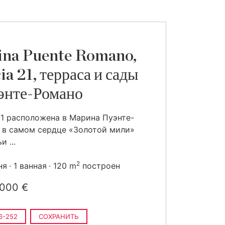
na Puente Romano,
ia 21, терраса и сады
энте-Романо
21 расположена в Марина Пуэнте-
 в самом сердце «Золотой мили»
 ...
2
ня
1 ванная
120 m
построен
 000 €
6-252
СОХРАНИТЬ