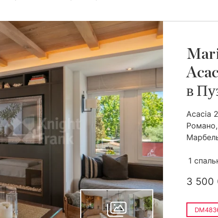
Mari
Acac
в Пу
Acacia 
Романо,
Марбельи
1 спаль
3 500
DM483