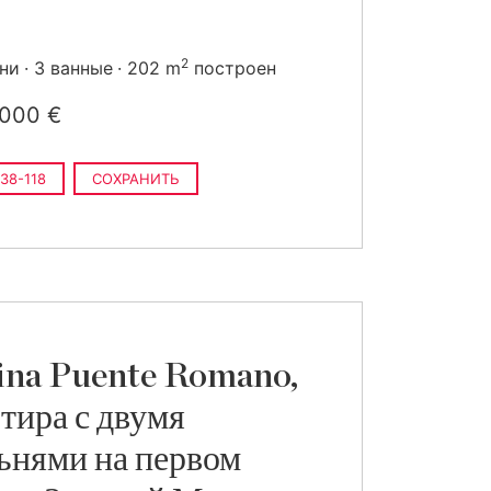
2
ьни
3 ванные
202 m
построен
 000 €
38-118
СОХРАНИТЬ
na Puente Romano,
тира с двумя
ьнями на первом