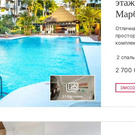
этаж
Мар
Отличн
простор
компле
2 спал
2 700 
DMCO2
21 Картинки