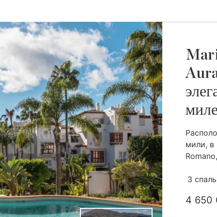
Mari
Aura
элег
мил
Располо
мили, в
Romano, 
3 спал
4 650