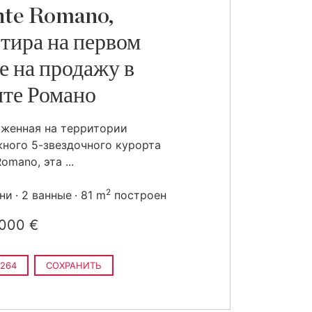
nte Romano,
тира на первом
е на продажу в
те Романо
женная на территории
ного 5-звездочного курорта
omano, эта ...
2
ьни
2 ванные
81 m
построен
 000 €
264
СОХРАНИТЬ