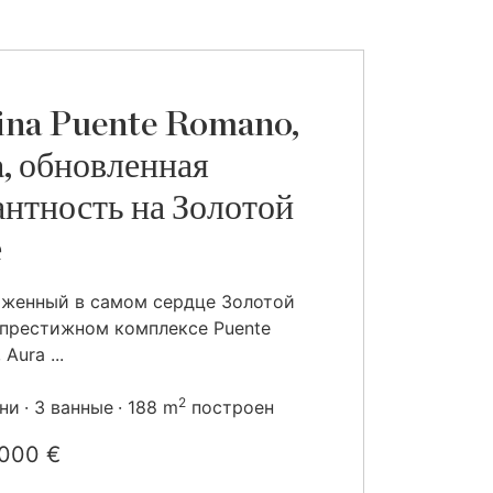
na Puente Romano,
, обновленная
антность на Золотой
е
женный в самом сердце Золотой
 престижном комплексе Puente
Aura ...
2
ьни
3 ванные
188 m
построен
 000 €