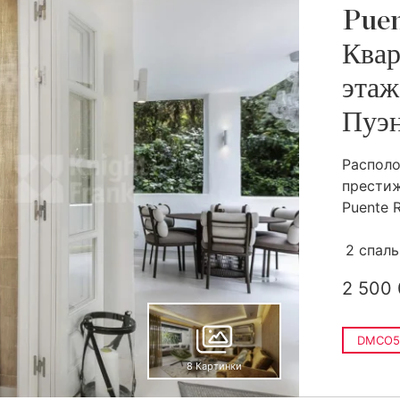
Pue
Квар
этаж
Пуэн
Располо
престиж
Puente R
2 спал
2 500
DMCO5
8 Картинки