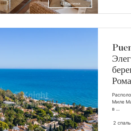
43 Картинки
Puen
Элег
бере
Ром
Распол
Миле Ма
в ...
2 спал