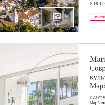
2 900
DMCO0
10 Картинки
Mari
Совр
куль
Мар
В двух 
Марбель