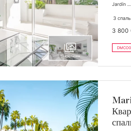
Jardín ...
3 спал
3 800
DMCO0
10 Картинки
Mari
Квар
спал