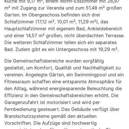
Küche mit 9,17 m², einem Wohn-Esszimmer mit 26,97
m² mit Zugang zur Veranda und zum 51,48 m² großen
Garten. Im Obergeschoss befinden sich drei
Schlafzimmer (17,12 m², 10,01 m², 11,29 m²), das
Hauptschlafzimmer mit eigenem Bad, Ankleidebereich
und einer 14,57 m² großen, nicht überdachten Terrasse.
Die weiteren Schlafzimmer teilen sich ein separates
Bad. Zudem gibt es ein Untergeschoss mit 19,29 m².
Die Gemeinschaftsbereiche wurden sorgfältig
gestaltet, um Komfort, Qualität und Nachhaltigkeit zu
vereinen. Angelegte Gärten, ein Swimmingpool und ein
Fitnessraum schaffen eine entspannte Atmosphäre für
den Alltag, während energiesparende Beleuchtung die
Effizienz in den Gemeinschaftsbereichen erhöht. Die
Garagenzufahrt ist motorisiert und wird per
Fernbedienung gesteuert. Das Gebäude verfügt über
Brandschutzsysteme gemäß den aktuellen
Vorschriften. Die Aufzüge sind hochwertig