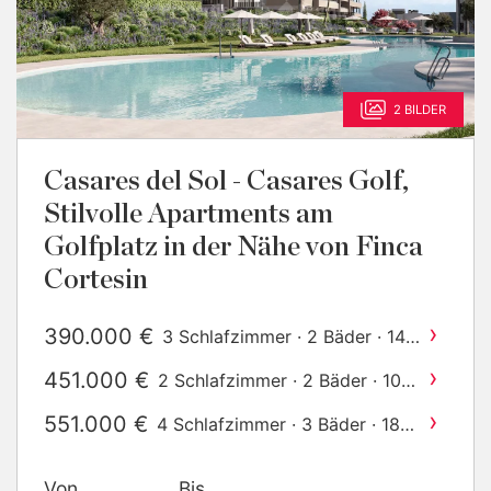
2 BILDER
Casares del Sol - Casares Golf,
Stilvolle Apartments am
Golfplatz in der Nähe von Finca
Cortesin
›
390.000 €
3 Schlafzimmer · 2 Bäder · 148
2
m
gebaut
›
451.000 €
2 Schlafzimmer · 2 Bäder · 101
2
m
gebaut
›
551.000 €
4 Schlafzimmer · 3 Bäder · 180
2
m
gebaut
Von
Bis