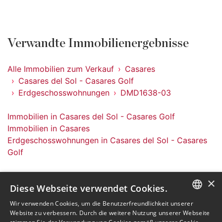
Verwandte Immobilienergebnisse
Alle Immobilien zum Verkauf
Casares
Casares del Sol - Casares Golf
Erdgeschosswohnungen
DMD1638-03
Immobilien in Casares del Sol - Casares Golf
Immobilien in Casares
Erdgeschosswohnungen in Casares del Sol - Casares
Golf
×
Diese Webseite verwendet Cookies.
Wir verwenden Cookies, um die Benutzerfreundlichkeit unserer
ENGLISH
Abonnieren Sie unseren Newsletter
Website zu verbessern. Durch die weitere Nutzung unserer Webseite