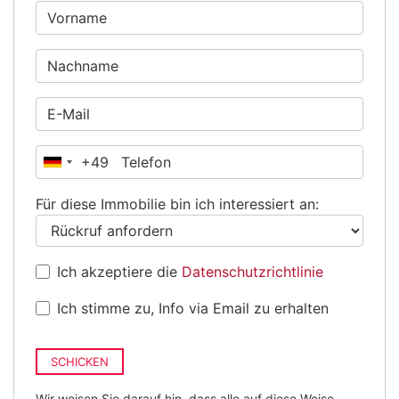
+49
Deutschland
+49
Für diese Immobilie bin ich interessiert an:
Ich akzeptiere die
Datenschutzrichtlinie
Ich stimme zu, Info via Email zu erhalten
SCHICKEN
Wir weisen Sie darauf hin, dass alle auf diese Weise