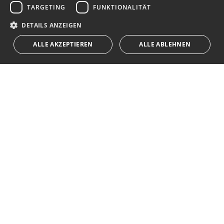
TARGETING
FUNKTIONALITÄT
RUSSIAN
Ich akzeptiere die
Datenschutzrichtlinie
DETAILS ANZEIGEN
Wir weisen Sie darauf hin, dass alle auf diese Weise erhaltenen
ALLE AKZEPTIEREN
ALLE ABLEHNEN
persönlichen Daten,
...Erweitert
Av. Canovas del Castillo 4
1st Floor, Office 3
29601 Marbella
Auf der Karte anzeigen