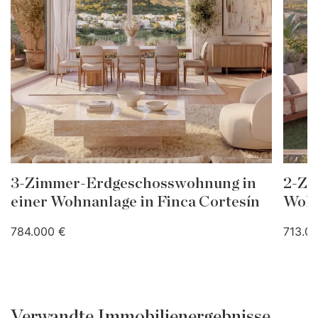
3-Zimmer-Erdgeschosswohnung in
2-Zi
einer Wohnanlage in Finca Cortesín
Wohn
784.000 €
713.0
Verwandte Immobilienergebnisse