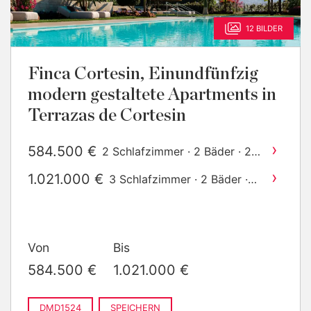
12 BILDER
Finca Cortesin, Einundfünfzig
modern gestaltete Apartments in
Terrazas de Cortesin
›
584.500 €
2 Schlafzimmer · 2 Bäder · 242
2
m
gebaut
›
1.021.000 €
3 Schlafzimmer · 2 Bäder ·
2
268 m
gebaut
Von
Bis
584.500 €
1.021.000 €
DMD1524
SPEICHERN