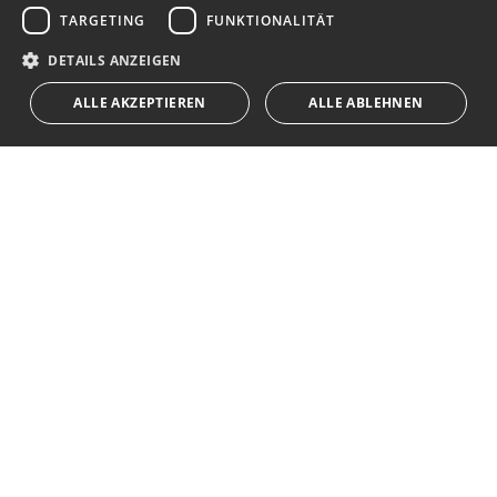
TARGETING
FUNKTIONALITÄT
Erhalten Sie Nachrichten über Immobilien, aktuelle
RUSSIAN
Themen und Lifestyle in Marbella
DETAILS ANZEIGEN
ALLE AKZEPTIEREN
ALLE ABLEHNEN
Abonnieren
Ich akzeptiere die
Datenschutzrichtlinie
Wir weisen Sie darauf hin, dass alle auf diese Weise erhaltenen
persönlichen Daten,
...Erweitert
Av. Canovas del Castillo 4