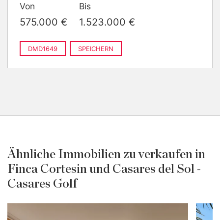
Von
Bis
2
m
gebaut
›
1.011.000 €
2 Schlafzimmer · 2 Bäder ·
575.000 €
1.523.000 €
2
155 m
gebaut
›
1.448.000 €
3 Schlafzimmer · 2 Bäder ·
2
231 m
gebaut
DMD1649
SPEICHERN
Ähnliche Immobilien zu verkaufen in
Finca Cortesin und Casares del Sol -
Casares Golf