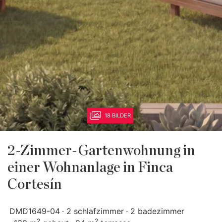
18 BILDER
2-Zimmer-Gartenwohnung in
einer Wohnanlage in Finca
Cortesín
DMD1649-04
2 schlafzimmer
2 badezimmer
2
2