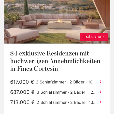
9 BILDER
84 exklusive Residenzen mit
hochwertigen Annehmlichkeiten
in Finca Cortesín
›
617.000 €
2 Schlafzimmer · 2 Bäder · 108
2
m
gebaut
›
687.000 €
3 Schlafzimmer · 2 Bäder · 122
2
m
gebaut
›
713.000 €
2 Schlafzimmer · 2 Bäder · 139
2
m
gebaut
›
784.000 €
3 Schlafzimmer · 2 Bäder · 143