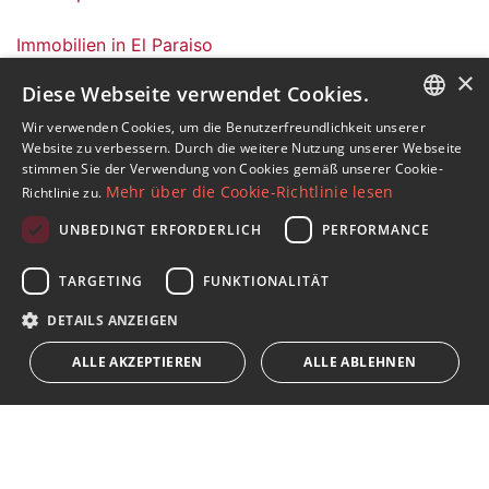
Immobilien in El Paraiso
Immobilien in Estepona Ost
×
Diese Webseite verwendet Cookies.
Immobilien in Estepona
Häuser in El Paraiso
Wir verwenden Cookies, um die Benutzerfreundlichkeit unserer
ENGLISH
Website zu verbessern. Durch die weitere Nutzung unserer Webseite
stimmen Sie der Verwendung von Cookies gemäß unserer Cookie-
SPANISH
Mehr über die Cookie-Richtlinie lesen
Richtlinie zu.
FRENCH
UNBEDINGT ERFORDERLICH
PERFORMANCE
Abonnieren Sie unseren Newsletter
GERMAN
TARGETING
FUNKTIONALITÄT
Erhalten Sie Nachrichten über Immobilien, aktuelle
RUSSIAN
Themen und Lifestyle in Marbella
DETAILS ANZEIGEN
ALLE AKZEPTIEREN
ALLE ABLEHNEN
Abonnieren
Ich akzeptiere die
Datenschutzrichtlinie
Wir weisen Sie darauf hin, dass alle auf diese Weise erhaltenen
persönlichen Daten,
...Erweitert