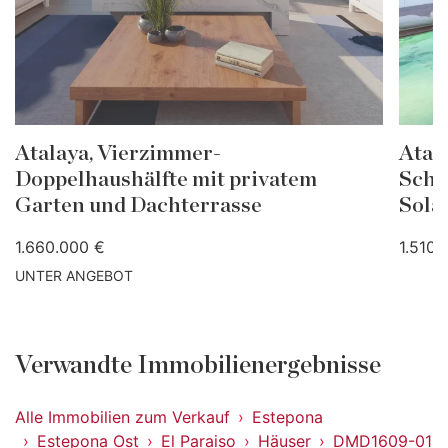
Atalaya, Vierzimmer-
Atal
Doppelhaushälfte mit privatem
Schl
Garten und Dachterrasse
Sola
1.660.000 €
1.510.
UNTER ANGEBOT
Verwandte Immobilienergebnisse
Alle Immobilien zum Verkauf
Estepona
Estepona Ost
El Paraiso
Häuser
DMD1609-01