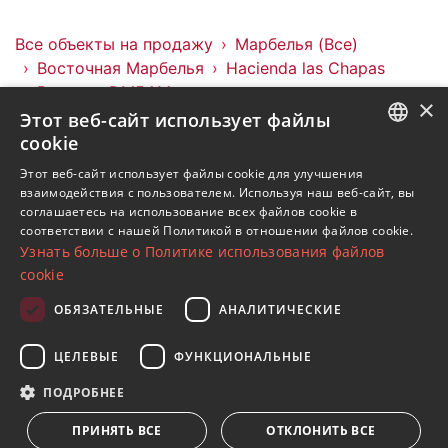
Все объекты на продажу
Марбелья (Все)
Восточная Марбелья
Hacienda las Chapas
Виллы
DM5414
×
Этот веб-сайт использует файлы
Объекты в Hacienda las Chapas
cookie
Объекты в Восточная Марбелья
ENGLISH
Этот веб-сайт использует файлы cookie для улучшения
Объекты в Марбелья (Все)
взаимодействия с пользователем. Используя наш веб-сайт, вы
SPANISH
Виллы в Hacienda las Chapas
соглашаетесь на использование всех файлов cookie в
соответствии с нашей Политикой в ​​отношении файлов cookie.
FRENCH
Узнать больше о Политике использования файлов
GERMAN
cookie
RUSSIAN
ОБЯЗАТЕЛЬНЫЕ
АНАЛИТИЧЕСКИЕ
Подпишитесь на нашу рассылку
ЦЕЛЕВЫЕ
ФУНКЦИОНАЛЬНЫЕ
Получайте обновления о недвижимости, новостях
и образе жизни в Марбелье
ПОДРОБНЕЕ
ПРИНЯТЬ ВСЕ
ОТКЛОНИТЬ ВСЕ
Подписаться