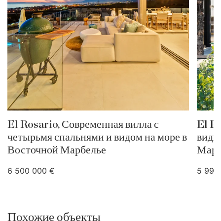
El Rosario, Современная вилла с
El R
четырьмя спальнями и видом на море в
виды
Восточной Марбелье
Марб
6 500 000 €
5 995
Похожие объекты