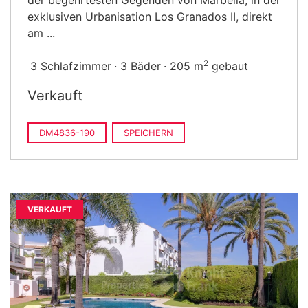
der begehrtesten Gegenden von Marbella, in der
exklusiven Urbanisation Los Granados II, direkt
am ...
2
3 Schlafzimmer
3 Bäder
205 m
gebaut
Verkauft
DM4836-190
SPEICHERN
VERKAUFT