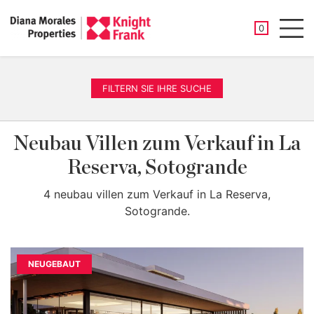
GESPEICHER
0
Men
FILTERN SIE IHRE SUCHE
Neubau Villen zum Verkauf in La
Reserva, Sotogrande
4 neubau villen zum Verkauf in La Reserva,
Sotogrande.
NEUGEBAUT