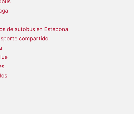
obús
aga
ios de autobús en Estepona
ansporte compartido
a
lue
es
los