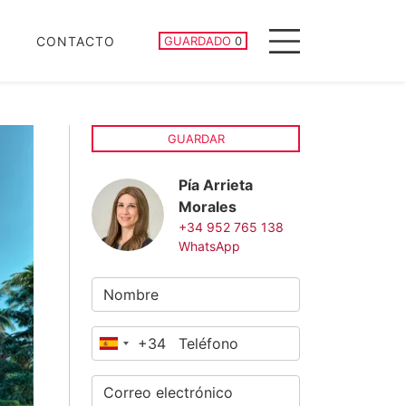
PROPIEDADES GUARDADAS
CONTACTO
GUARDADO
0
Menu
GUARDAR
Pía Arrieta
Morales
+34 952 765 138
WhatsApp
+34
España
+34