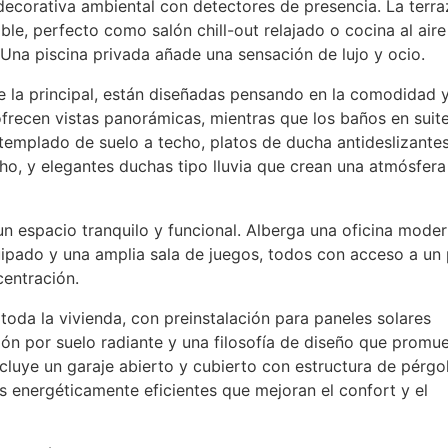
decorativa ambiental con detectores de presencia. La terra
ble, perfecto como salón chill-out relajado o cocina al aire 
. Una piscina privada añade una sensación de lujo y ocio.
e la principal, están diseñadas pensando en la comodidad y
ofrecen vistas panorámicas, mientras que los baños en suit
emplado de suelo a techo, platos de ducha antideslizante
aho, y elegantes duchas tipo lluvia que crean una atmósfera
 un espacio tranquilo y funcional. Alberga una oficina mode
uipado y una amplia sala de juegos, todos con acceso a un 
centración.
n toda la vivienda, con preinstalación para paneles solares
ión por suelo radiante y una filosofía de diseño que promu
cluye un garaje abierto y cubierto con estructura de pérgol
 energéticamente eficientes que mejoran el confort y el