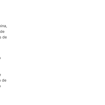
ina,
 de
s de
a
e
a de
a