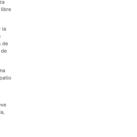
za
libre
 la
e
s de
 de
rna
patio
eve
a,