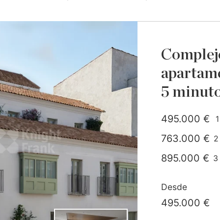
Complejo
apartame
5 minutos
495.000 €
1
763.000 €
2
c
895.000 €
3
c
1.470.000 €
Desde
495.000 €