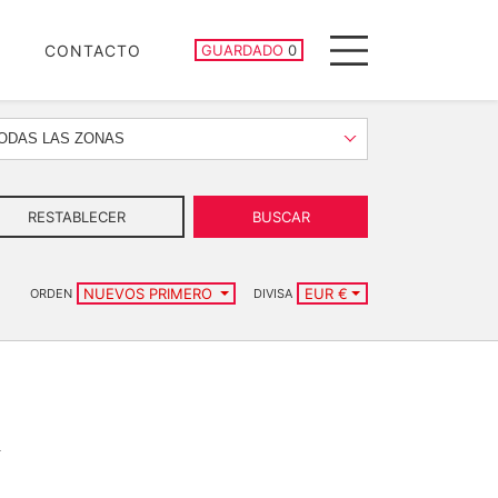
PROPIEDADES GUARDADAS
CONTACTO
GUARDADO
0
Menu
ODAS LAS ZONAS
RESTABLECER
BUSCAR
NUEVOS PRIMERO
EUR €
ORDEN
DIVISA
a