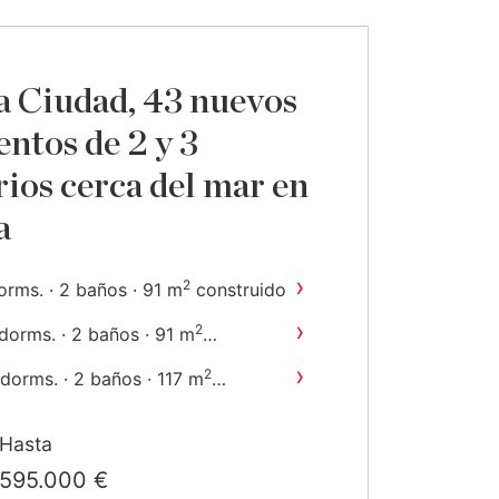
 Ciudad, 43 nuevos
ntos de 2 y 3
ios cerca del mar en
a
›
2
orms. · 2 baños · 91 m
construido
›
2
dorms. · 2 baños · 91 m
nstruido
›
2
dorms. · 2 baños · 117 m
onstruido
Hasta
595.000 €