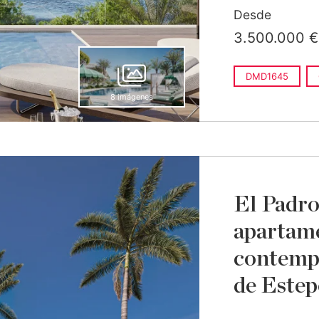
Desde
3.500.000 €
DMD1645
8 imágenes
El Padro
apartam
contempo
de Este