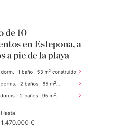
 de 10
ntos en Estepona, a
 a pie de la playa
›
2
 dorm. · 1 baño · 53 m
construido
›
2
 dorms. · 2 baños · 65 m
onstruido
›
2
 dorms. · 2 baños · 95 m
onstruido
›
2
2 dorms. · 2 baños · 75 m
Hasta
construido
1.470.000 €