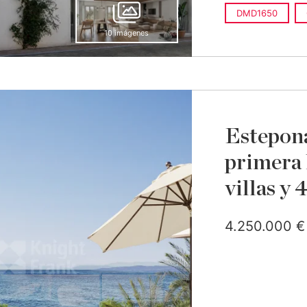
DMD1650
10 imágenes
Estepona
primera 
villas y
4.250.000 €