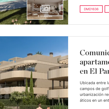
DMD1636
8 imágenes
Comunid
apartame
en El Pa
Ubicada entre l
campos de golf 
urbanización re
áticos en un ent