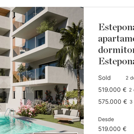
Estepona
apartame
dormitor
Estepon
Sold
2 d
519.000 €
2 
co
575.000 €
3 
c
Desde
519.000 €