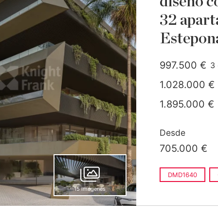
diseño 
32 apart
Estepon
997.500 €
3 
co
1.028.000 €
1.895.000 €
Desde
705.000 €
DMD1640
15 imágenes