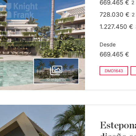
669.465 €
2
c
728.030 €
2
c
1.227.450 €
Desde
669.465 €
DMD1643
10 imágenes
Estepona