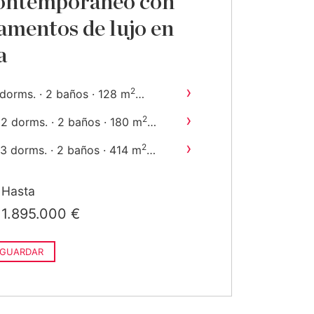
contemporáneo con
amentos de lujo en
a
›
2
dorms. · 2 baños · 128 m
nstruido
›
2
2 dorms. · 2 baños · 180 m
construido
›
2
3 dorms. · 2 baños · 414 m
construido
Hasta
1.895.000 €
GUARDAR