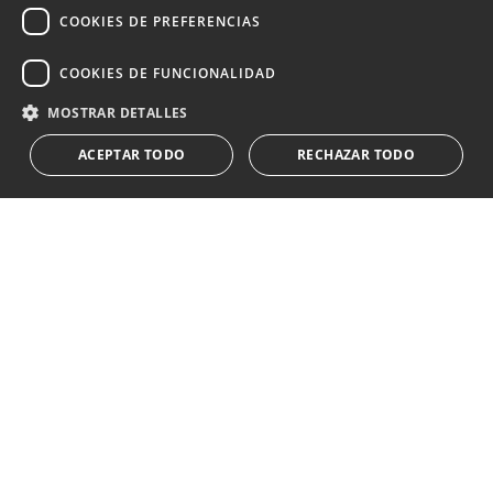
COOKIES DE PREFERENCIAS
Suscribirse
COOKIES DE FUNCIONALIDAD
Acepto el
política de privacidad
MOSTRAR DETALLES
Le informamos que los datos personales obtenidos mediante
ACEPTAR TODO
RECHAZAR TODO
este formulario
...Expandir
Av. Canovas del Castillo 4
1st Floor, Office 3
29601 Marbella