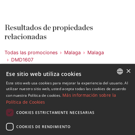
Resultados de propiedades
relacionadas
Todas las promociones
Malaga
Malaga
DMD1607
×
Ese sitio web utiliza cookies
Promociones en Malaga
Promociones en Malaga
Este sitio web usa cookies para mejorar la experiencia del usuario. Al
ENGLISH
utilizar nuestro sitio web, usted acepta todas las cookies de acuerdo
Más información sobre la
con nuestra Política de cookies.
SPANISH
Política de Cookies
FRENCH
COOKIES ESTRICTAMENTE NECESARIAS
Suscribase a nuestro Newsletter
GERMAN
Reciba novedades sobre propiedades , actualidad y
COOKIES DE RENDIMIENTO
RUSSIAN
estilo de vida de Marbella