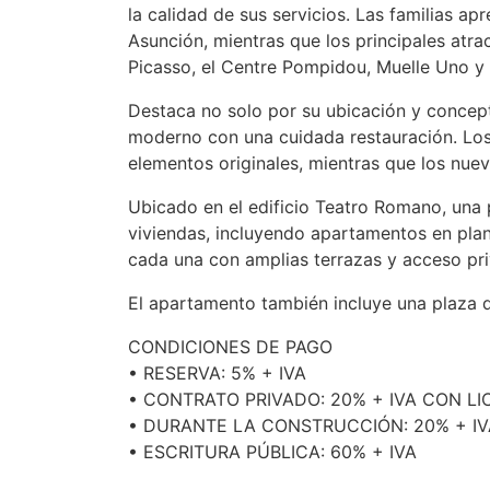
la calidad de sus servicios. Las familias a
Asunción, mientras que los principales atra
Picasso, el Centre Pompidou, Muelle Uno y 
Destaca no solo por su ubicación y concep
moderno con una cuidada restauración. Los
elementos originales, mientras que los nuev
Ubicado en el edificio Teatro Romano, una 
viviendas, incluyendo apartamentos en plant
cada una con amplias terrazas y acceso pr
El apartamento también incluye una plaza d
CONDICIONES
DE
PAGO
•
RESERVA
: 5% +
IVA
•
CONTRATO
PRIVADO
: 20% +
IVA
CON
LI
•
DURANTE
LA
CONSTRUCCIÓN
: 20% +
I
•
ESCRITURA
PÚBLICA
: 60% +
IVA