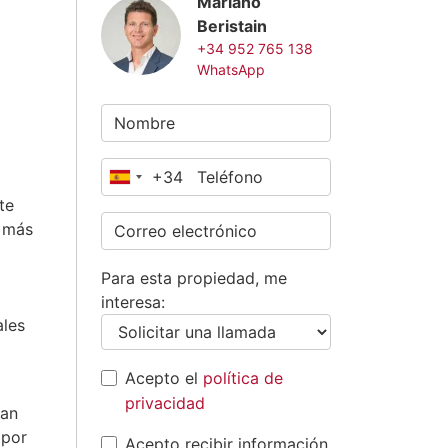
Mariano
Beristain
+34 952 765 138
WhatsApp
+34
España
te
+34
s más
Para esta propiedad, me
interesa:
ales
Acepto el
política de
privacidad
ran
 por
Acepto recibir información