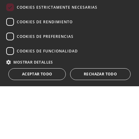
FRENCH
COOKIES ESTRICTAMENTE NECESARIAS
Suscribase a nuestro Newsletter
GERMAN
Reciba novedades sobre propiedades , actualidad y
COOKIES DE RENDIMIENTO
RUSSIAN
estilo de vida de Marbella
COOKIES DE PREFERENCIAS
Suscribirse
COOKIES DE FUNCIONALIDAD
Acepto el
política de privacidad
MOSTRAR DETALLES
Le informamos que los datos personales obtenidos mediante
ACEPTAR TODO
RECHAZAR TODO
este formulario
...Expandir