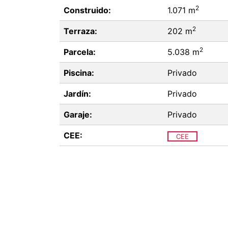
2
Construido:
1.071 m
2
Terraza:
202 m
2
Parcela:
5.038 m
Piscina:
Privado
Jardín:
Privado
Garaje:
Privado
CEE:
CEE