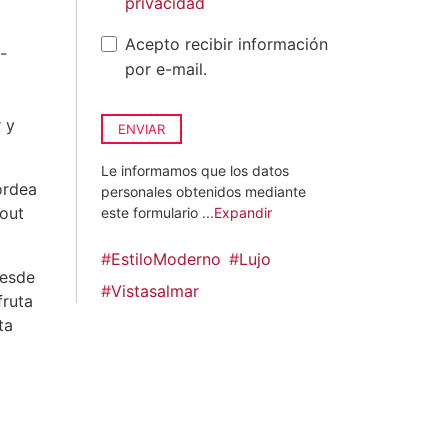
privacidad
Acepto recibir información
-
por e-mail.
r y
ENVIAR
Le informamos que los datos
ordea
personales obtenidos mediante
-out
este formulario
...Expandir
#
EstiloModerno
#
Lujo
desde
#
Vistasalmar
fruta
ta