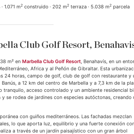
2
2
2
s
1.071 m
construido
202 m
terraza
5.038 m
parcela
bella Club Golf Resort, Benahavi
.038 m² en
Marbella Club Golf Resort
, Benahavís, en un ento
Mediterráneo, Africa y al Peñón de Gibraltar. Esta urbanizac
as 24 horas, campo de golf, club de golf con restaurante y 
 Banús, a 12 km del centro de Marbella y a 7,3 km de la pla
o tranquilo, acceso controlado y un ambiente residencial b
ra y se rodea de jardines con especies autóctonas, creando 
mporánea con guiños mediterráneos. Las fachadas mezclan
les, lo que aporta luz, equilibrio y una fuerte conexión con
aliza a través de un jardín paisajístico con un gran árbol