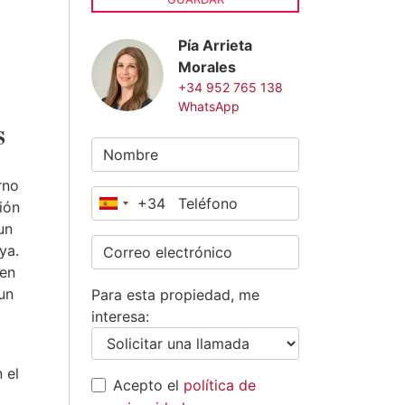
Pía Arrieta
Morales
+34 952 765 138
WhatsApp
s
rno
+34
ión
España
un
+34
ya.
ien
un
Para esta propiedad, me
interesa:
 el
Acepto el
política de