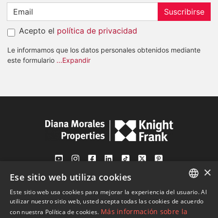
Suscribirse
Acepto el
política de privacidad
Le informamos que los datos personales obtenidos mediante
este formulario
...Expandir
×
Ese sitio web utiliza cookies
Av. Canovas del Castillo 4
1st Floor, Office 3
Este sitio web usa cookies para mejorar la experiencia del usuario. Al
ENGLISH
29601 Marbella
utilizar nuestro sitio web, usted acepta todas las cookies de acuerdo
Más información sobre la
con nuestra Política de cookies.
Ver en mapa
SPANISH