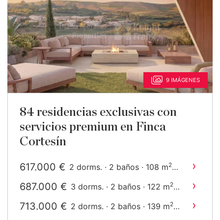
9 IMÁGENES
84 residencias exclusivas con
servicios premium en Finca
Cortesín
›
617.000 €
2
2 dorms. · 2 baños · 108 m
construido
›
687.000 €
2
3 dorms. · 2 baños · 122 m
construido
›
713.000 €
2
2 dorms. · 2 baños · 139 m
construido