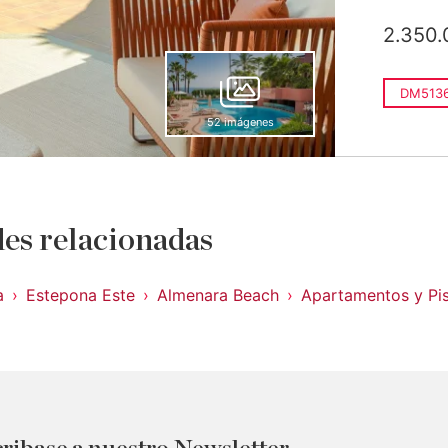
2.350.
DM5136
52 imágenes
es relacionadas
a
Estepona Este
Almenara Beach
Apartamentos y Pi