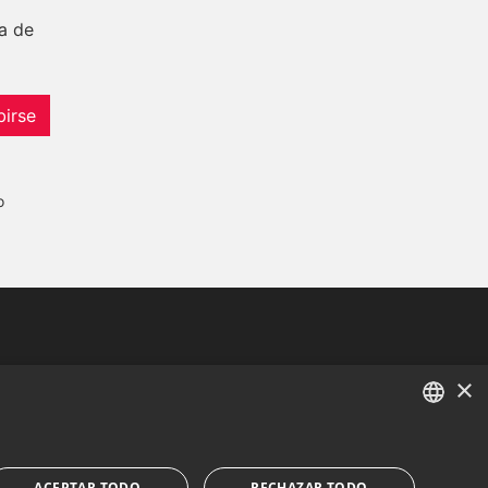
a de
birse
o
Tel:
+34 952 765 138
×
Mob:
+34 601 636 766
Whatsapp:
+34 952 765 138
ENGLISH
info@dmproperties.com
SPANISH
ACEPTAR TODO
RECHAZAR TODO