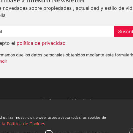
ribase a nuestro Newsletter
a novedades sobre propiedades , actualidad y estilo de vid
lla
Suscri
epto el
política de privacidad
ormamos que los datos personales obtenidos mediante este formulari
ndir
Av. Canovas del Castillo 4
1st Floor, Office 3
29601 Marbella
l utilizar nuestro sitio web, usted acepta todas las cookies de
Ver en mapa
la Política de Cookies