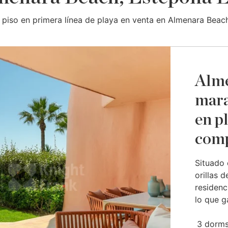
piso en primera línea de playa en venta en Almenara Beac
Alme
mara
en p
comp
Situado 
orillas 
residenc
lo que ga
3 dorms