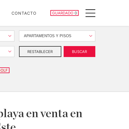
PROPIEDADES GUARDADAS
CONTACTO
GUARDADO
0
Menu
APARTAMENTOS Y PISOS
RESTABLECER
BUSCAR
GOLF
playa en venta en
ste