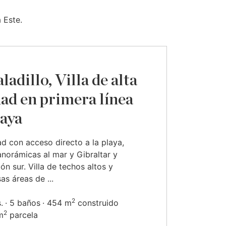
 Este.
ladillo, Villa de alta
dad en primera línea
laya
d con acceso directo a la playa,
anorámicas al mar y Gibraltar y
ión sur. Villa de techos altos y
as áreas de ...
2
.
5 baños
454 m
construido
2
m
parcela