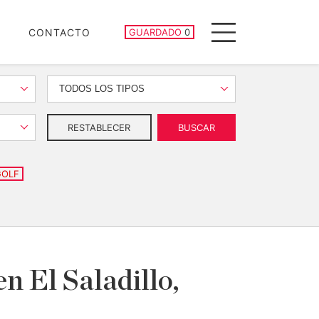
PROPIEDADES GUARDADAS
CONTACTO
GUARDADO
0
Menu
TODOS LOS TIPOS
RESTABLECER
BUSCAR
GOLF
n El Saladillo,