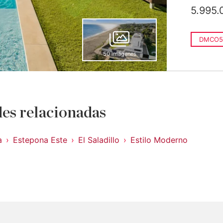
5.995.
DMCO5
50 imágenes
es relacionadas
a
Estepona Este
El Saladillo
Estilo Moderno