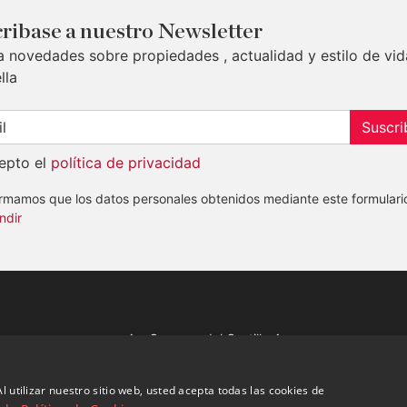
ribase a nuestro Newsletter
a novedades sobre propiedades , actualidad y estilo de vid
lla
Suscri
epto el
política de privacidad
ormamos que los datos personales obtenidos mediante este formulari
ndir
Av. Canovas del Castillo 4
1st Floor, Office 3
29601 Marbella
l utilizar nuestro sitio web, usted acepta todas las cookies de
Ver en mapa