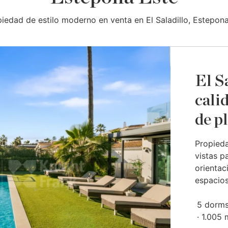
piedad de estilo moderno en venta en El Saladillo, Estepona
El Sa
cali
de p
Propieda
vistas p
orientac
espacios
5 dorms
1.005 