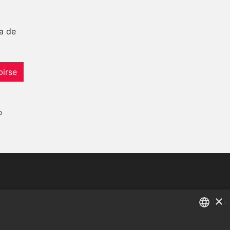
a de
birse
o
Tel:
+34 952 765 138
×
Mob:
+34 601 636 766
Whatsapp:
+34 952 765 138
ENGLISH